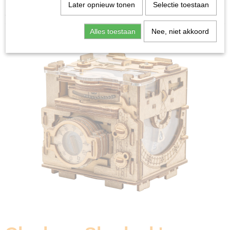
Home
>
Spellen & Puzzels
>
Breinbrekers
>
Cluebox:
Later opnieuw tonen
Selectie toestaan
Sherlock's Camera - Breinbreker
Alles toestaan
Nee, niet akkoord