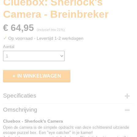
Cluebox: Sherlock's
Camera - Breinbreker
€ 64,95
(inclusief btw 21%)
✓
Op voorraad
- Levertijd 1-2 werkdagen
Aantal
IN WINKELWAGEN
Specificaties
EAN code
Omschrijving
4262400850036
Cluebox - Sherlock's Camera
Open de camera is de simpele opdracht van deze schitterend uitziende
escape puzzel box. Een "eye catcher" in je kamer!