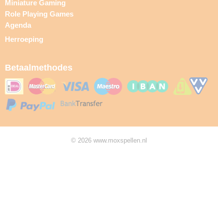
Miniature Gaming
Role Playing Games
Agenda
Herroeping
Betaalmethodes
© 2026 www.moxspellen.nl