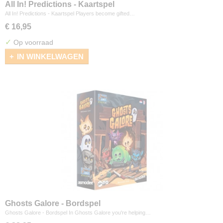
All In! Predictions - Kaartspel
All In! Predictions - Kaartspel Players become gifted…
€ 16,95
✓
Op voorraad
IN WINKELWAGEN
Ghosts Galore - Bordspel
Ghosts Galore - Bordspel In Ghosts Galore you're helping…