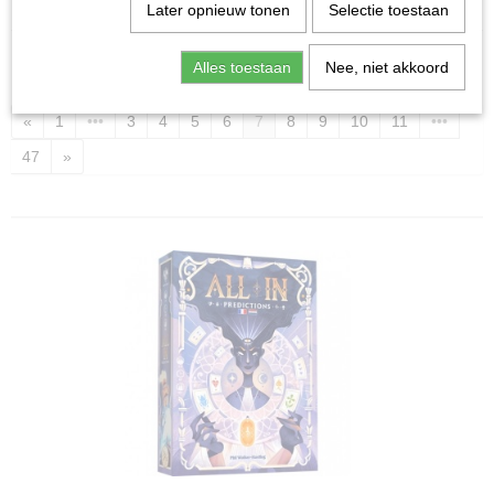
Home
>
Spellen & Puzzels
>
Alle spellen
Later opnieuw tonen
Selectie toestaan
Alles toestaan
Nee, niet akkoord
Sorteer op:
«
1
•••
3
4
5
6
7
8
9
10
11
•••
47
»