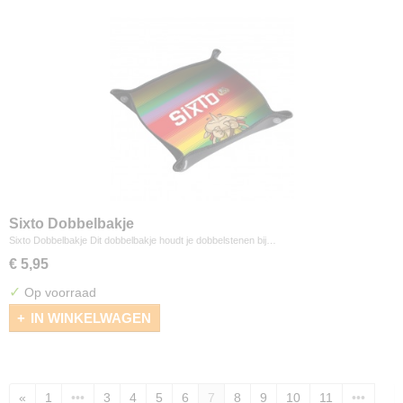
Sixto Dobbelbakje
Sixto Dobbelbakje Dit dobbelbakje houdt je dobbelstenen bij…
€ 5,95
✓
Op voorraad
IN WINKELWAGEN
«
1
•••
3
4
5
6
7
8
9
10
11
•••