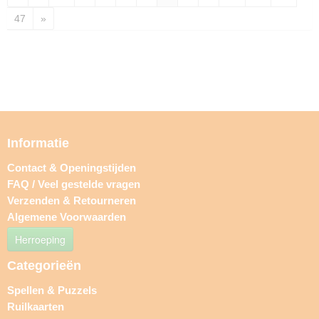
47
»
Informatie
Contact & Openingstijden
FAQ / Veel gestelde vragen
Verzenden & Retourneren
Algemene Voorwaarden
Herroeping
Categorieën
Spellen & Puzzels
Ruilkaarten