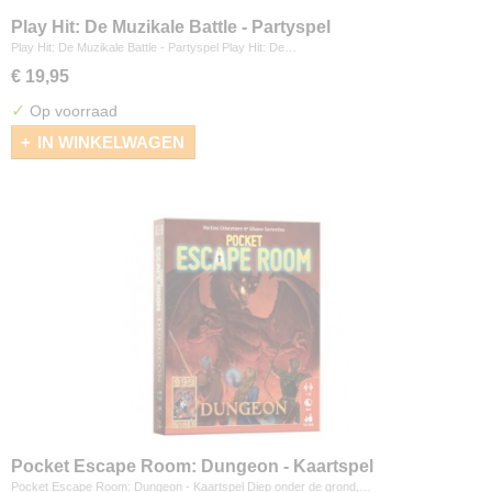
Play Hit: De Muzikale Battle - Partyspel
Play Hit: De Muzikale Battle - Partyspel Play Hit: De…
€ 19,95
✓
Op voorraad
IN WINKELWAGEN
Pocket Escape Room: Dungeon - Kaartspel
Pocket Escape Room: Dungeon - Kaartspel Diep onder de grond,…