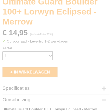
Ultimate Guard Boulder
100+ Lorwyn Eclipsed -
Merrow
€ 14,95
(inclusief btw 21%)
✓
Op voorraad
- Levertijd 1-2 werkdagen
Aantal
IN WINKELWAGEN
Specificaties
EAN code
Omschrijving
4056133046701
Ultimate Guard Boulder 100+ Lorwyn Eclipsed - Merrow