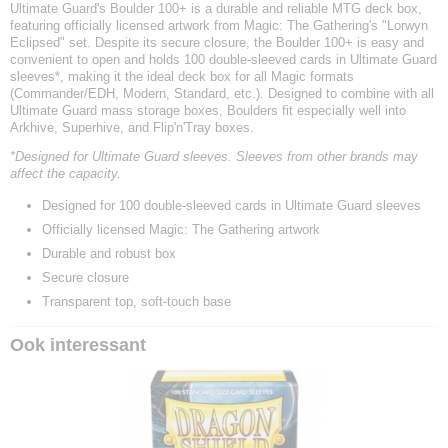
Ultimate Guard's Boulder 100+ is a durable and reliable MTG deck box,
featuring officially licensed artwork from Magic: The Gathering's "Lorwyn
Eclipsed" set. Despite its secure closure, the Boulder 100+ is easy and
convenient to open and holds 100 double-sleeved cards in Ultimate Guard
sleeves*, making it the ideal deck box for all Magic formats
(Commander/EDH, Modern, Standard, etc.). Designed to combine with all
Ultimate Guard mass storage boxes, Boulders fit especially well into
Arkhive, Superhive, and Flip'n'Tray boxes.
*Designed for Ultimate Guard sleeves. Sleeves from other brands may
affect the capacity.
Designed for 100 double-sleeved cards in Ultimate Guard sleeves
Officially licensed Magic: The Gathering artwork
Durable and robust box
Secure closure
Transparent top, soft-touch base
Ook interessant