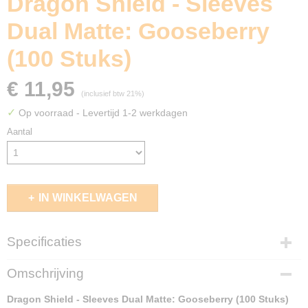
Dragon Shield - Sleeves
Dual Matte: Gooseberry
(100 Stuks)
€ 11,95
(inclusief btw 21%)
✓
Op voorraad
- Levertijd 1-2 werkdagen
Aantal
IN WINKELWAGEN
Specificaties
EAN code
Omschrijving
5706569150662
Dragon Shield - Sleeves Dual Matte: Gooseberry (100 Stuks)