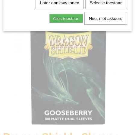
Home
>
Ruilkaarten
>
Accessoires
>
Dragon Shield -
Later opnieuw tonen
Selectie toestaan
Sleeves Dual Matte: Gooseberry (100 Stuks)
Alles toestaan
Nee, niet akkoord