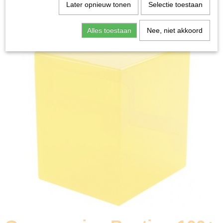
Home
>
Ruilkaarten
>
Accessoires
>
Gamegenic -
Later opnieuw tonen
Selectie toestaan
Bastion 100+ XL: Yellow
Alles toestaan
Nee, niet akkoord