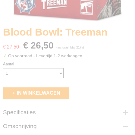
Blood Bowl: Treeman
€ 26,50
€ 27,50
(inclusief btw 21%)
✓
Op voorraad
- Levertijd 1-2 werkdagen
Aantal
IN WINKELWAGEN
Specificaties
EAN code
Omschrijving
5011921133734