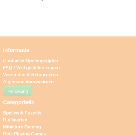
Informatie
Contact & Openingstijden
FAQ / Veel gestelde vragen
Verzenden & Retourneren
Algemene Voorwaarden
Herroeping
Categorieën
Spellen & Puzzels
Ruilkaarten
Miniature Gaming
Role Playing Games