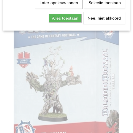
Home
>
Miniature Gaming
>
Blood Bowl: Treeman
Later opnieuw tonen
Selectie toestaan
Alles toestaan
Nee, niet akkoord