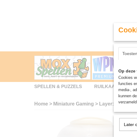
Cooki
Toeste
Op deze 
Cookies wo
functies e
SPELLEN & PUZZELS
RUILKAARTEN
media-, ad
kunnen dez
verzameld 
Home
>
Miniature Gaming
>
Layer: Ushabti 
Later 