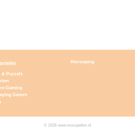
Herroeping
orieën
n & Puzzels
rten
ure Gaming
laying Games
a
© 2026 www.moxspellen.nl