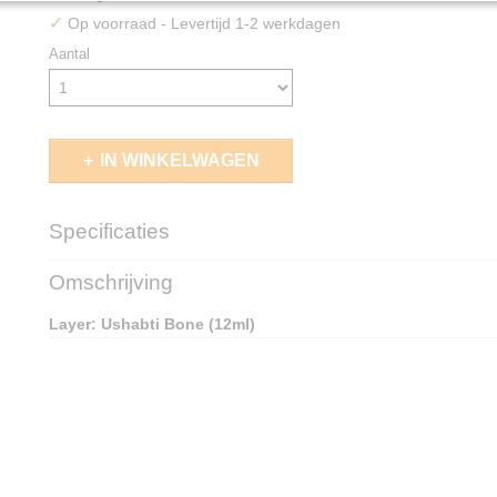
✓
Op voorraad
- Levertijd 1-2 werkdagen
Aantal
IN WINKELWAGEN
Specificaties
EAN code
5011921197392
Omschrijving
Layer: Ushabti Bone (12ml)