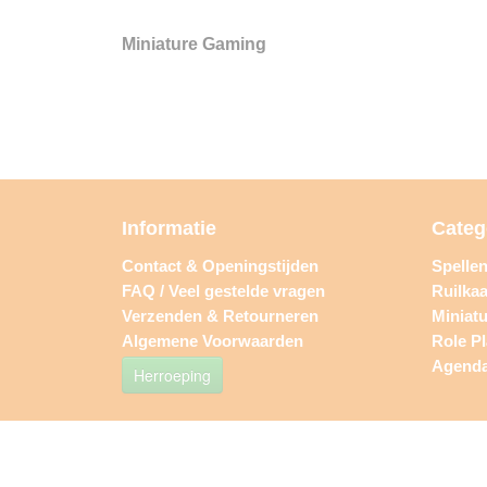
Miniature Gaming
Informatie
Categ
Contact & Openingstijden
Spelle
FAQ / Veel gestelde vragen
Ruilkaa
Verzenden & Retourneren
Miniat
Algemene Voorwaarden
Role P
Agend
Herroeping