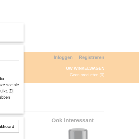
Inloggen
Registreren
UW WINKELWAGEN
Geen producten
(0)
ia-
nze sociale
NDA
ikt. Zij
hebben
ml)
Ook interessant
akkoord