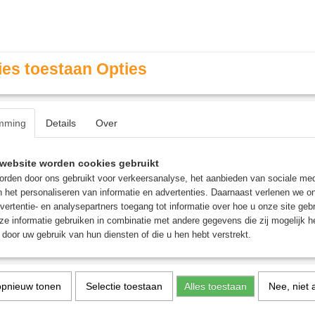
es toestaan Opties
mming
Details
Over
Contact & Openingstijden
FAQ / Veel gestelde vragen
website worden cookies gebruikt
rden door ons gebruikt voor verkeersanalyse, het aanbieden van sociale med
n het personaliseren van informatie en advertenties. Daarnaast verlenen we o
MINIATURE GAMING
ROLE PLAYING GAMES
AGE
vertentie- en analysepartners toegang tot informatie over hoe u onze site gebru
e informatie gebruiken in combinatie met andere gegevens die zij mogelijk 
door uw gebruik van hun diensten of die u hen hebt verstrekt.
Bone (12ml)
Layer: Ushabti Bone (12
opnieuw tonen
Selectie toestaan
Alles toestaan
Nee, niet 
€ 3,60
(inclusief btw 21%)