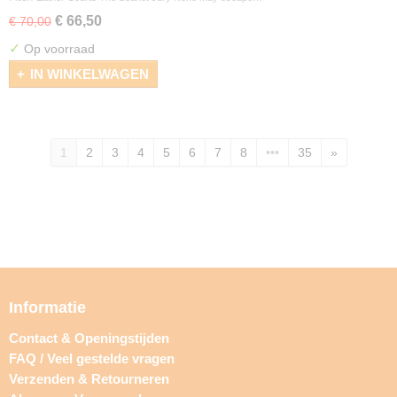
€ 66,50
€ 70,00
✓
Op voorraad
IN WINKELWAGEN
1
2
3
4
5
6
7
8
•••
35
»
Informatie
Contact & Openingstijden
FAQ / Veel gestelde vragen
Verzenden & Retourneren