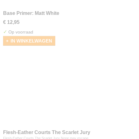
Base Primer: Matt White
€ 12,95
✓
Op voorraad
IN WINKELWAGEN
Flesh-Eather Courts The Scarlet Jury
Flesh-Eather Courts The Scarlet Jury None may escape…