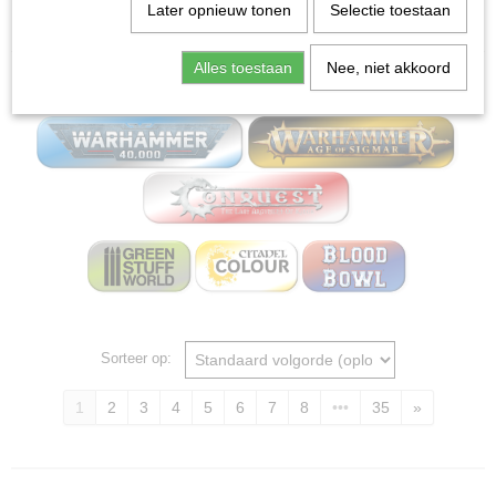
Home
>
Miniature Gaming Board wargames - Mox
Later opnieuw tonen
Selectie toestaan
bordspellen
Alles toestaan
Nee, niet akkoord
Miniature Gaming
Sorteer op:
1
2
3
4
5
6
7
8
•••
35
»