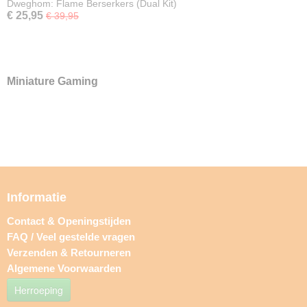
Dweghom: Flame Berserkers (Dual Kit)
€ 25,95
€ 39,95
Miniature Gaming
Informatie
Contact & Openingstijden
FAQ / Veel gestelde vragen
Verzenden & Retourneren
Algemene Voorwaarden
Herroeping