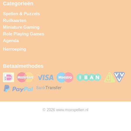
Categorieën
Spellen & Puzzels
Ruilkaarten
Miniature Gaming
Role Playing Games
Agenda
Herroeping
Betaalmethodes
© 2026 www.moxspellen.nl