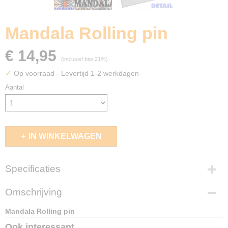
Mandala Rolling pin
€ 14,95
(inclusief btw 21%)
✓
Op voorraad
- Levertijd 1-2 werkdagen
Aantal
IN WINKELWAGEN
Specificaties
EAN code
Omschrijving
8436574503586
Mandala Rolling pin
Ook interessant