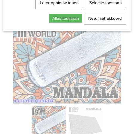
Home
>
Miniature Gaming
>
Mandala Rolling pin
Later opnieuw tonen
Selectie toestaan
Alles toestaan
Nee, niet akkoord