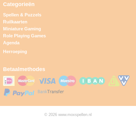
Categorieën
Spellen & Puzzels
Ruilkaarten
Miniature Gaming
Role Playing Games
Agenda
Herroeping
Betaalmethodes
© 2026 www.moxspellen.nl