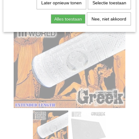
Home
>
Miniature Gaming
>
Greek Rollin Pin
Later opnieuw tonen
Selectie toestaan
Alles toestaan
Nee, niet akkoord