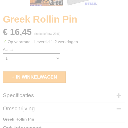
Greek Rollin Pin
€ 16,45
(inclusief btw 21%)
✓
Op voorraad
- Levertijd 1-2 werkdagen
Aantal
IN WINKELWAGEN
Specificaties
EAN code
Omschrijving
8436554363377
Greek Rollin Pin