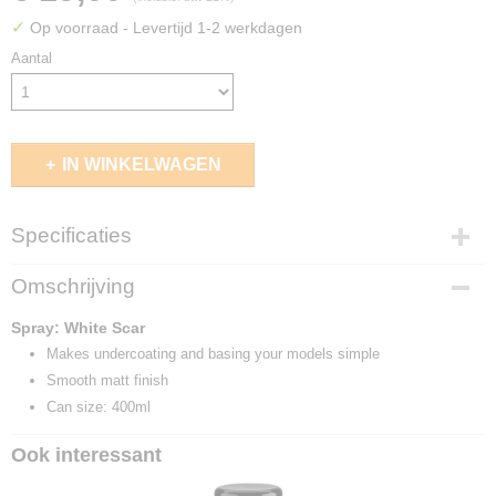
✓
Op voorraad
- Levertijd 1-2 werkdagen
Aantal
IN WINKELWAGEN
Specificaties
EAN code
Omschrijving
5011921176908
Spray: White Scar
Makes undercoating and basing your models simple
Smooth matt finish
Can size: 400ml
Ook interessant