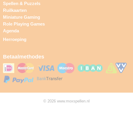
Spellen & Puzzels
Ruilkaarten
Miniature Gaming
Role Playing Games
Agenda
Herroeping
Betaalmethodes
© 2026 www.moxspellen.nl