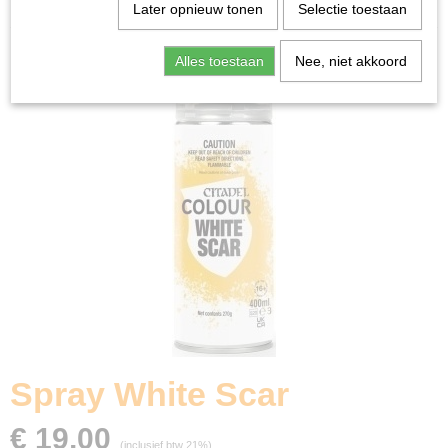
Home
>
Miniature Gaming
>
Spray White Scar
Later opnieuw tonen
Selectie toestaan
Alles toestaan
Nee, niet akkoord
Spray White Scar
€ 19,00
(inclusief btw 21%)