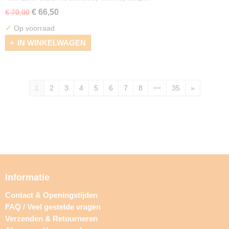
€ 66,50
€ 70,00
✓
Op voorraad
IN WINKELWAGEN
1
2
3
4
5
6
7
8
•••
35
»
Informatie
Contact & Openingstijden
FAQ / Veel gestelde vragen
Verzenden & Retourneren