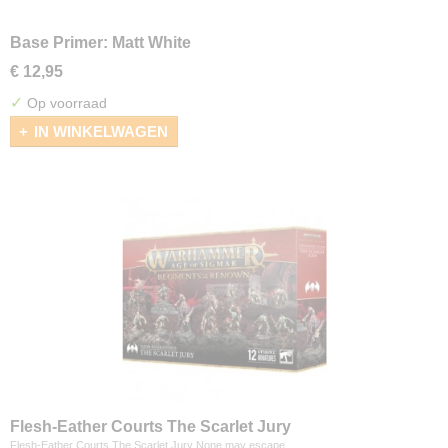
Base Primer: Matt White
€ 12,95
✓
Op voorraad
IN WINKELWAGEN
Flesh-Eather Courts The Scarlet Jury
Flesh-Eather Courts The Scarlet Jury None may escape…