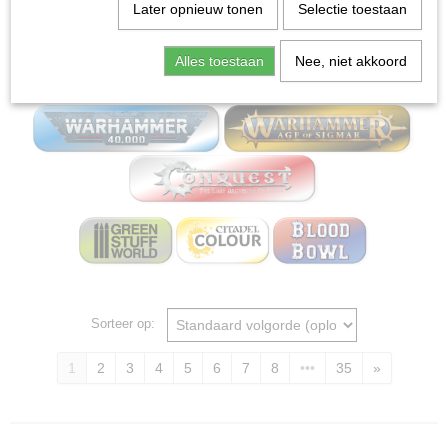
Home
>
Miniature Gaming Board wargames - Mox
Later opnieuw tonen
Selectie toestaan
bordspellen
Alles toestaan
Nee, niet akkoord
Miniature Gaming
Sorteer op:
1
2
3
4
5
6
7
8
•••
35
»