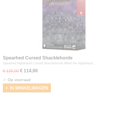
Spearhed Cursed Shacklehorde
Spearhed Nighthaunt Cursed Shacklehorde When the Nighthaunt…
€ 114,00
€ 120,00
✓
Op voorraad
IN WINKELWAGEN