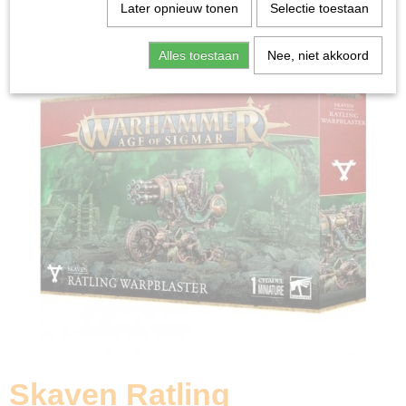
Home
>
Miniature Gaming
>
Skaven Ratling Warpblaster
Later opnieuw tonen
Selectie toestaan
Alles toestaan
Nee, niet akkoord
Skaven Ratling