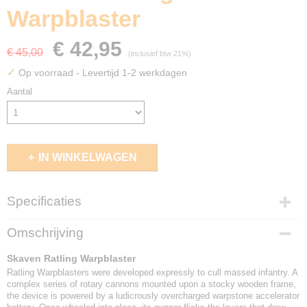
Warpblaster
€ 42,95
€ 45,00
(inclusief btw 21%)
✓
Op voorraad
- Levertijd 1-2 werkdagen
Aantal
IN WINKELWAGEN
Specificaties
EAN code
Omschrijving
5011921219124
Skaven Ratling Warpblaster
Ratling Warpblasters were developed expressly to cull massed infantry. A
complex series of rotary cannons mounted upon a stocky wooden frame,
the device is powered by a ludicrously overcharged warpstone accelerator