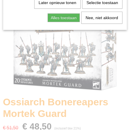
Home
>
Miniature Gaming
>
Age of Sigmar
>
Ossiarch
Later opnieuw tonen
Selectie toestaan
Bonereapers
>
Ossiarch Bonereapers Mortek Guard
Alles toestaan
Nee, niet akkoord
Ossiarch Bonereapers
Mortek Guard
€ 48,50
€ 51,50
(inclusief btw 21%)