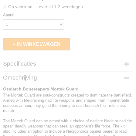
✓
Op voorraad
- Levertijd 1-2 werkdagen
Aantal
IN WINKELWAGEN
Specificaties
EAN code
Omschrijving
5011921126309
Ossiarch Bonereapers Mortek Guard
The Mortek Guard are soul-constructs created to dominate the battlefield.
Armed with life-draining nadirite weapons and shaped from impenetrable
osseous armour, they grind the enemy to dust beneath their relentless
march.
The Mortek Guard can be armed with a choice of nadirite blade or nadirite
spear, deadly weapons that can steal an opponent's life force. The kit
also includes an option to include a Necrophoros banner bearer to lead