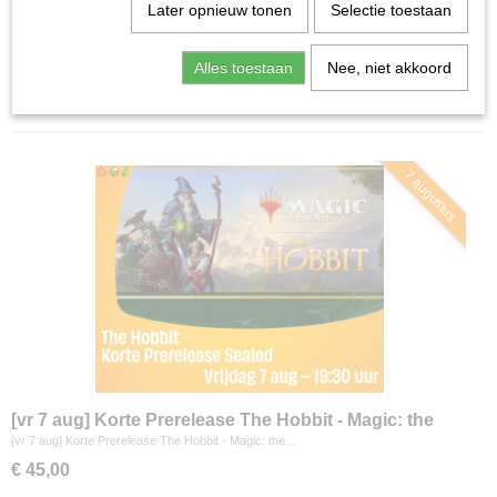
Home
>
Agenda
Later opnieuw tonen
Selectie toestaan
Alles toestaan
Nee, niet akkoord
Sorteer op:
7 augustus
[vr 7 aug] Korte Prerelease The Hobbit - Magic: the
Gathering
[vr 7 aug] Korte Prerelease The Hobbit - Magic: the…
€ 45,00