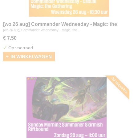
[wo 26 aug] Commander Wednesday - Magic: the
Gathering
[wo 26 aug] Commander Wednesday - Magic: the…
€ 7,50
✓
Op voorraad
IN WINKELWAGEN
30 augustus