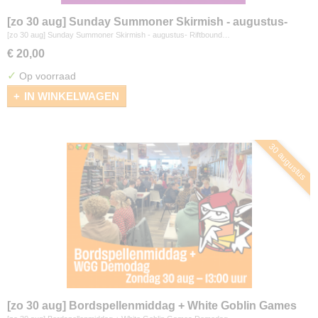
[zo 30 aug] Sunday Summoner Skirmish - augustus-
Riftbound
[zo 30 aug] Sunday Summoner Skirmish - augustus- Riftbound…
€ 20,00
✓
Op voorraad
IN WINKELWAGEN
30 augustus
[zo 30 aug] Bordspellenmiddag + White Goblin Games