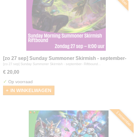
[zo 27 sep] Sunday Summoner Skirmish - september-
Riftbound
[zo 27 sep] Sunday Summoner Skirmish - september- Riftbound…
€ 20,00
✓
Op voorraad
IN WINKELWAGEN
1 november