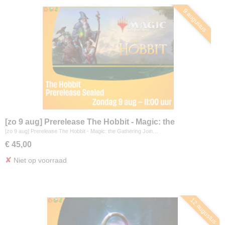
9 augustus
[zo 9 aug] Prerelease The Hobbit - Magic: the
Gathering
[zo 9 aug] Prerelease The Hobbit - Magic: the Gathering Join…
€ 45,00
✘
Niet op voorraad
12 augustus