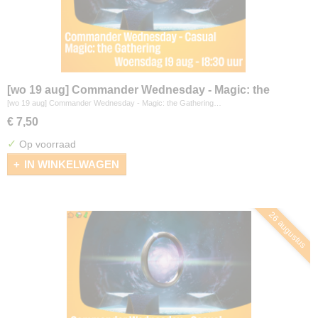
[wo 19 aug] Commander Wednesday - Magic: the
Gathering
[wo 19 aug] Commander Wednesday - Magic: the Gathering…
€ 7,50
✓
Op voorraad
IN WINKELWAGEN
26 augustus