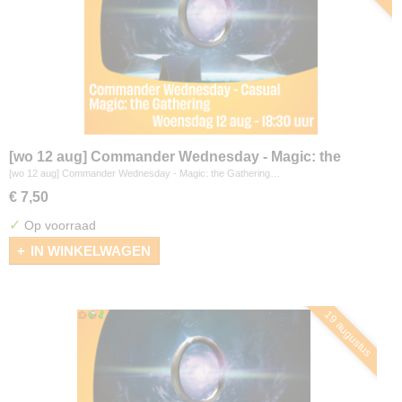
[wo 12 aug] Commander Wednesday - Magic: the
Gathering
[wo 12 aug] Commander Wednesday - Magic: the Gathering…
€ 7,50
✓
Op voorraad
IN WINKELWAGEN
19 augustus