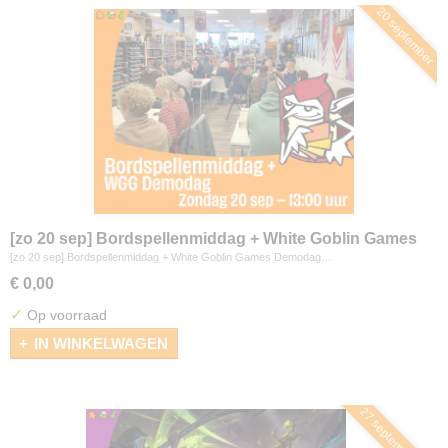
20 september
[zo 20 sep] Bordspellenmiddag + White Goblin Games
Demodag
[zo 20 sep] Bordspellenmiddag + White Goblin Games Demodag…
€ 0,00
✓
Op voorraad
IN WINKELWAGEN
27 september