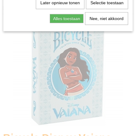
Home
>
Spellen & Puzzels
>
Kaartspellen
>
Speelkaarten
Later opnieuw tonen
Selectie toestaan
>
Bicycle Disney Vaiana - Speelkaarten
Alles toestaan
Nee, niet akkoord