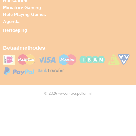
Ruilkaarten
Miniature Gaming
Role Playing Games
Agenda
Herroeping
Betaalmethodes
© 2026 www.moxspellen.nl