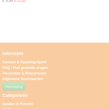
€ 5,50
€ 12,95
Informatie
Contact & Openingstijden
FAQ / Veel gestelde vragen
Verzenden & Retourneren
Algemene Voorwaarden
Herroeping
Categorieën
Spellen & Puzzels