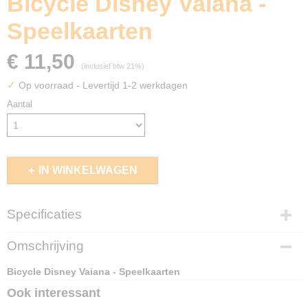
Bicycle Disney Vaiana -
Speelkaarten
€ 11,50
(inclusief btw 21%)
✓
Op voorraad
- Levertijd 1-2 werkdagen
Aantal
IN WINKELWAGEN
Specificaties
EAN code
Omschrijving
073854099087
Bicycle Disney Vaiana - Speelkaarten
Ook interessant