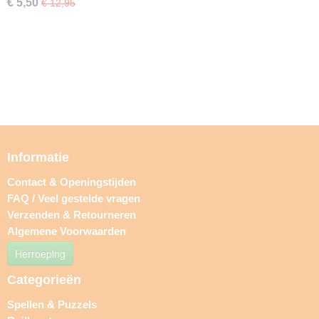
€ 5,50
€ 12,95
Informatie
Contact & Openingstijden
FAQ / Veel gestelde vragen
Verzenden & Retourneren
Algemene Voorwaarden
Herroeping
Categorieën
Spellen & Puzzels