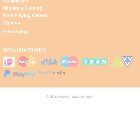
Ruilkaarten
Miniature Gaming
Role Playing Games
Agenda
Herroeping
Betaalmethodes
© 2026 www.moxspellen.nl