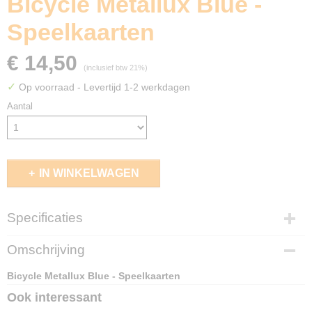
Bicycle Metallux Blue -
Speelkaarten
€ 14,50
(inclusief btw 21%)
✓
Op voorraad
- Levertijd 1-2 werkdagen
Aantal
IN WINKELWAGEN
Specificaties
EAN code
Omschrijving
073854024416
Bicycle Metallux Blue - Speelkaarten
Ook interessant