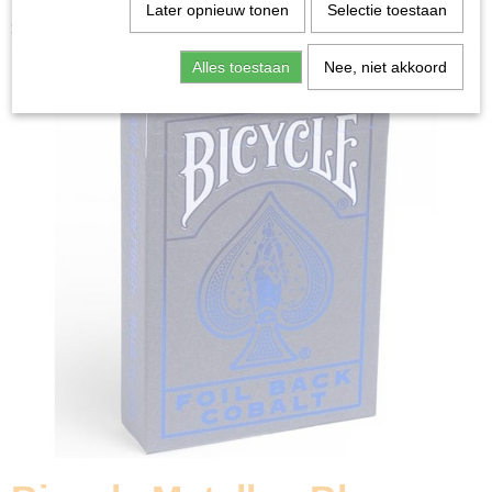
Home
>
Spellen & Puzzels
>
Kaartspellen
>
Speelkaarten
Later opnieuw tonen
Selectie toestaan
>
Bicycle Metallux Blue - Speelkaarten
Alles toestaan
Nee, niet akkoord