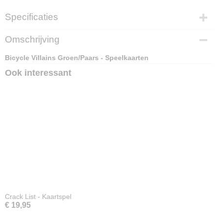
Specificaties
EAN code
Omschrijving
073854095829
Bicycle Villains Groen/Paars - Speelkaarten
Ook interessant
Crack List - Kaartspel
€ 19,95