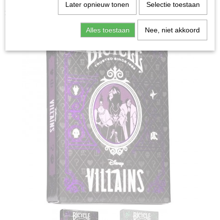
Home
>
Spellen & Puzzels
>
Kaartspellen
>
Speelkaarten
Later opnieuw tonen
Selectie toestaan
>
Bicycle Villains Groen/Paars - Speelkaarten
Alles toestaan
Nee, niet akkoord