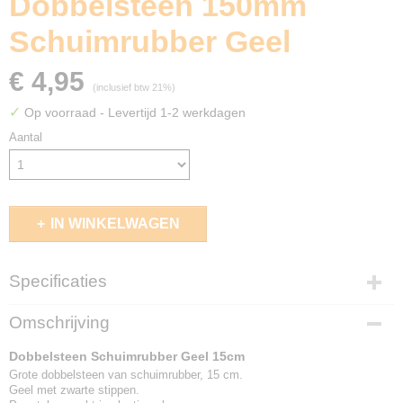
Dobbelsteen 150mm
Schuimrubber Geel
€ 4,95
(inclusief btw 21%)
✓
Op voorraad
- Levertijd 1-2 werkdagen
Aantal
IN WINKELWAGEN
Specificaties
EAN code
Omschrijving
8008674001905
Dobbelsteen Schuimrubber Geel 15cm
Grote dobbelsteen van schuimrubber, 15 cm.
Geel met zwarte stippen.