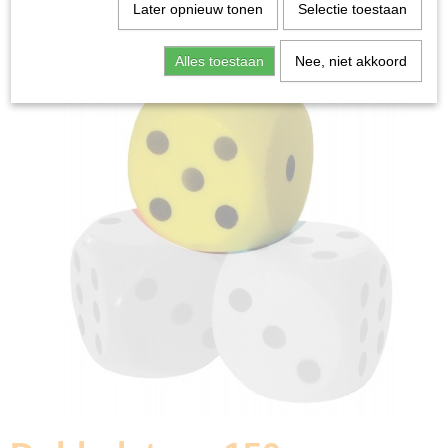
Home
>
Spellen & Puzzels
>
Dobbelstenen
>
Later opnieuw tonen
Selectie toestaan
Dobbelsteen 150mm Schuimrubber Geel
Alles toestaan
Nee, niet akkoord