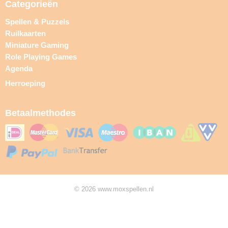
Categorieën
Spellen & Puzzels
Ruilkaarten
Miniature Gaming
Role Playing Games
Agenda
Herroeping
Betaalmethodes
© 2026 www.moxspellen.nl