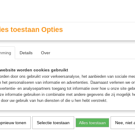
es toestaan Opties
mming
Details
Over
Contact & Openingstijden
FAQ / Veel gestelde vragen
website worden cookies gebruikt
rden door ons gebruikt voor verkeersanalyse, het aanbieden van sociale med
n het personaliseren van informatie en advertenties. Daarnaast verlenen we o
MINIATURE GAMING
ROLE PLAYING GAMES
AGE
vertentie- en analysepartners toegang tot informatie over hoe u onze site gebru
e informatie gebruiken in combinatie met andere gegevens die zij mogelijk 
door uw gebruik van hun diensten of die u hen hebt verstrekt.
rdspel
opnieuw tonen
Selectie toestaan
Alles toestaan
Nee, niet 
Settlement - Bordspel