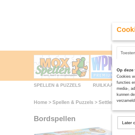
Cooki
Toeste
Op deze 
Cookies wo
functies e
SPELLEN & PUZZELS
RUILKAARTEN
media-, ad
kunnen dez
verzameld 
Home
>
Spellen & Puzzels
>
Settlement - Bo
Bordspellen
Later 