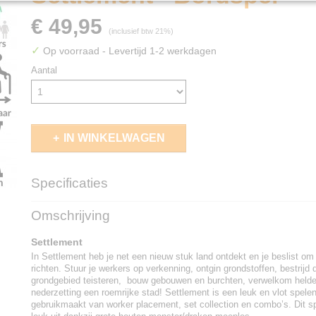
€ 49,95
(inclusief btw 21%)
✓
Op voorraad
- Levertijd 1-2 werkdagen
Aantal
IN WINKELWAGEN
Specificaties
EAN code
5430002001685
Omschrijving
Settlement
In Settlement heb je net een nieuw stuk land ontdekt en je beslist om
richten. Stuur je werkers op verkenning, ontgin grondstoffen, bestrijd
grondgebied teisteren, bouw gebouwen en burchten, verwelkom held
nederzetting een roemrijke stad! Settlement is een leuk en vlot spele
gebruikmaakt van worker placement, set collection en combo’s. Dit sp