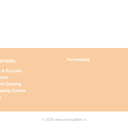
Herroeping
orieën
n & Puzzels
rten
ure Gaming
laying Games
a
© 2026 www.moxspellen.nl