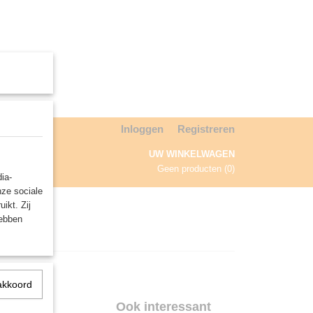
Inloggen
Registreren
UW WINKELWAGEN
Geen producten
(0)
ia-
nze sociale
NDA
ikt. Zij
hebben
akkoord
Ook interessant