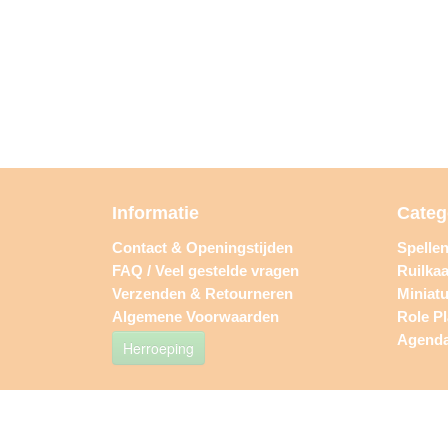
Informatie
Categ
Contact & Openingstijden
Spelle
FAQ / Veel gestelde vragen
Ruilkaa
Verzenden & Retourneren
Miniat
Algemene Voorwaarden
Role P
Agend
Herroeping