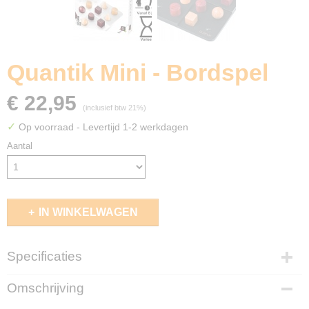
Quantik Mini - Bordspel
€ 22,95
(inclusief btw 21%)
✓
Op voorraad
- Levertijd 1-2 werkdagen
Aantal
IN WINKELWAGEN
Specificaties
EAN code
Omschrijving
3421271322214