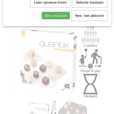
Home
>
Spellen & Puzzels
>
Quantik Mini - Bordspel
Later opnieuw tonen
Selectie toestaan
Bordspellen
Alles toestaan
Nee, niet akkoord