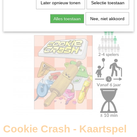
Home
>
Spellen & Puzzels
>
Cookie Crash - Kaartspel
Later opnieuw tonen
Selectie toestaan
Bordspellen
Alles toestaan
Nee, niet akkoord
Cookie Crash - Kaartspel