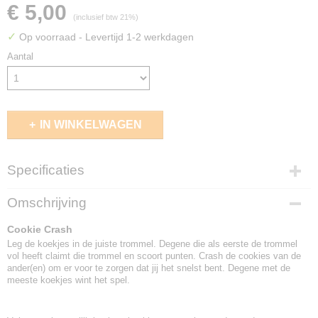
€ 5,00
(inclusief btw 21%)
✓
Op voorraad
- Levertijd 1-2 werkdagen
Aantal
IN WINKELWAGEN
Specificaties
EAN code
Omschrijving
8717953159038
Cookie Crash
Leg de koekjes in de juiste trommel. Degene die als eerste de trommel
vol heeft claimt die trommel en scoort punten. Crash de cookies van de
ander(en) om er voor te zorgen dat jij het snelst bent. Degene met de
meeste koekjes wint het spel.