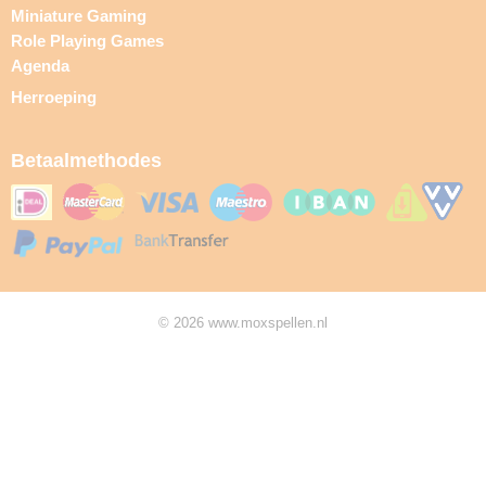
Miniature Gaming
Role Playing Games
Agenda
Herroeping
Betaalmethodes
© 2026 www.moxspellen.nl