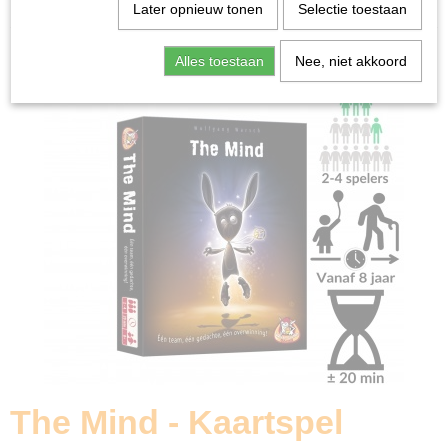
Home
>
Spellen & Puzzels
>
The Mind - Kaartspel
Later opnieuw tonen
Selectie toestaan
Bordspellen
Alles toestaan
Nee, niet akkoord
The Mind - Kaartspel