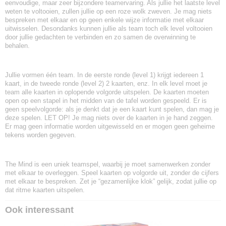
eenvoudige, maar zeer bijzondere teamervaring. Als jullie het laatste level
weten te voltooien, zullen jullie op een roze wolk zweven. Je mag niets
bespreken met elkaar en op geen enkele wijze informatie met elkaar
uitwisselen. Desondanks kunnen jullie als team toch elk level voltooien
door jullie gedachten te verbinden en zo samen de overwinning te
behalen.
Jullie vormen één team. In de eerste ronde (level 1) krijgt iedereen 1
kaart, in de tweede ronde (level 2) 2 kaarten, enz. In elk level moet je
team alle kaarten in oplopende volgorde uitspelen. De kaarten moeten
open op een stapel in het midden van de tafel worden gespeeld. Er is
geen speelvolgorde: als je denkt dat je een kaart kunt spelen, dan mag je
deze spelen. LET OP! Je mag niets over de kaarten in je hand zeggen.
Er mag geen informatie worden uitgewisseld en er mogen geen geheime
tekens worden gegeven.
The Mind is een uniek teamspel, waarbij je moet samenwerken zonder
met elkaar te overleggen. Speel kaarten op volgorde uit, zonder de cijfers
met elkaar te bespreken. Zet je “gezamenlijke klok” gelijk, zodat jullie op
dat ritme kaarten uitspelen.
Ook interessant