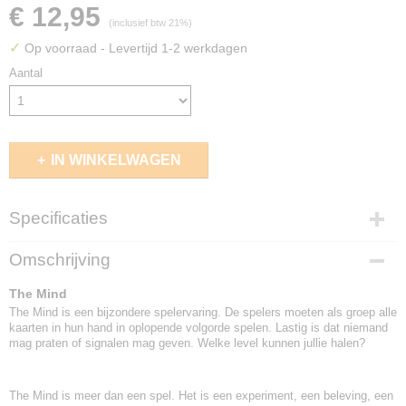
€ 12,95
(inclusief btw 21%)
✓
Op voorraad
- Levertijd 1-2 werkdagen
Aantal
IN WINKELWAGEN
Specificaties
EAN code
Omschrijving
8718026302740
The Mind
The Mind is een bijzondere spelervaring. De spelers moeten als groep alle
kaarten in hun hand in oplopende volgorde spelen. Lastig is dat niemand
mag praten of signalen mag geven. Welke level kunnen jullie halen?
The Mind is meer dan een spel. Het is een experiment, een beleving, een