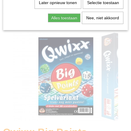
Home
>
Spellen & Puzzels
>
Qwixx: Big Points -
Later opnieuw tonen
Selectie toestaan
Uitbreiding
Alles toestaan
Nee, niet akkoord
Bordspellen