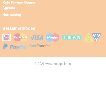
Role Playing Games
Agenda
Herroeping
Betaalmethodes
© 2026 www.moxspellen.nl