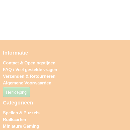
Informatie
Contact & Openingstijden
FAQ / Veel gestelde vragen
Verzenden & Retourneren
Algemene Voorwaarden
Herroeping
Categorieën
Spellen & Puzzels
Ruilkaarten
Miniature Gaming