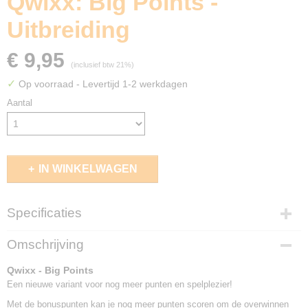
Qwixx: Big Points -
Uitbreiding
€ 9,95
(inclusief btw 21%)
✓
Op voorraad
- Levertijd 1-2 werkdagen
Aantal
IN WINKELWAGEN
Specificaties
EAN code
Omschrijving
8718026301903
Qwixx - Big Points
Een nieuwe variant voor nog meer punten en spelplezier!
Met de bonuspunten kan je nog meer punten scoren om de overwinnen