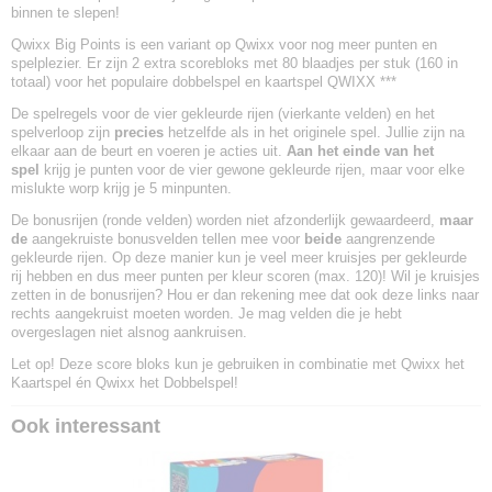
binnen te slepen!
Qwixx Big Points is een variant op Qwixx voor nog meer punten en
spelplezier. Er zijn 2 extra scorebloks met 80 blaadjes per stuk (160 in
totaal) voor het populaire dobbelspel en kaartspel QWIXX ***
De spelregels voor de vier gekleurde rijen (vierkante velden) en het
spelverloop zijn
precies
hetzelfde als in het originele spel. Jullie zijn na
elkaar aan de beurt en voeren je acties uit.
Aan het einde van het
spel
krijg je punten voor de vier gewone gekleurde rijen, maar voor elke
mislukte worp krijg je 5 minpunten.
De bonusrijen (ronde velden) worden niet afzonderlijk gewaardeerd,
maar
de
aangekruiste bonusvelden tellen mee voor
beide
aangrenzende
gekleurde rijen. Op deze manier kun je veel meer kruisjes per gekleurde
rij hebben en dus meer punten per kleur scoren (max. 120)! Wil je kruisjes
zetten in de bonusrijen? Hou er dan rekening mee dat ook deze links naar
rechts aangekruist moeten worden. Je mag velden die je hebt
overgeslagen niet alsnog aankruisen.
Let op! Deze score bloks kun je gebruiken in combinatie met Qwixx het
Kaartspel én Qwixx het Dobbelspel!
Ook interessant