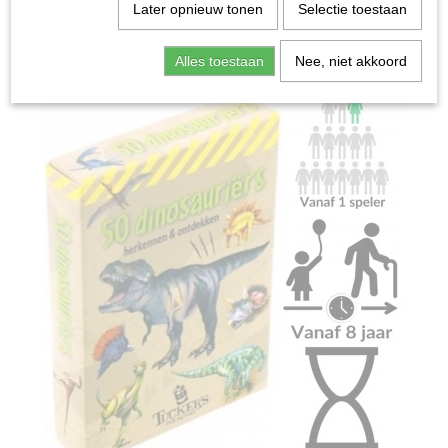
Home
>
Spellen & Puzzels
>
50 Dinosauriërs - kaartspel
Later opnieuw tonen
Selectie toestaan
Bordspellen
Alles toestaan
Nee, niet akkoord