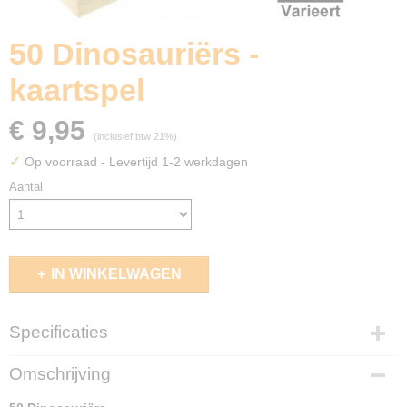
50 Dinosauriërs -
kaartspel
€ 9,95
(inclusief btw 21%)
✓
Op voorraad
- Levertijd 1-2 werkdagen
Aantal
IN WINKELWAGEN
Specificaties
EAN code
Omschrijving
8719689883089