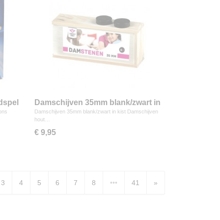
dspel
Damschijven 35mm blank/zwart in
kist
ons
Damschijven 35mm blank/zwart in kist Damschijven
hout…
€ 9,95
3
4
5
6
7
8
•••
41
»