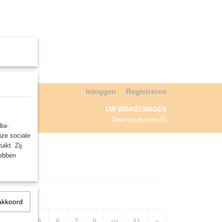
Inloggen
Registreren
UW WINKELWAGEN
Geen producten
(0)
ia-
nze sociale
NDA
ikt. Zij
hebben
akkoord
3
4
5
6
7
8
•••
41
»