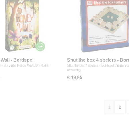
Wall - Bordspel
Shut the box 4 spelers - Bor
 - Bordspel Honey Wall JD - Roll &
Shut the box 4 spelers - Bordspel Vierperso
uitvoering,…
5
€ 19,95
1
2