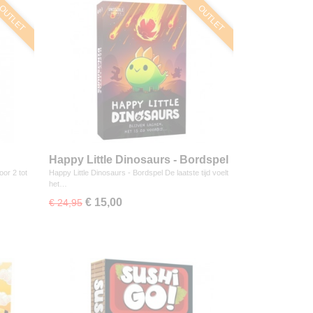
OUTLET
OUTLET
Happy Little Dinosaurs - Bordspel
oor 2 tot
Happy Little Dinosaurs - Bordspel De laatste tijd voelt
het…
€ 15,00
€ 24,95