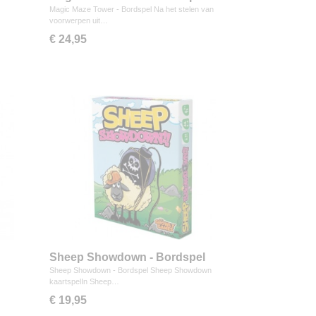
Magic Maze Tower - Bordspel Na het stelen van
voorwerpen uit…
€ 24,95
Sheep Showdown - Bordspel
Sheep Showdown - Bordspel Sheep Showdown
kaartspelIn Sheep…
€ 19,95