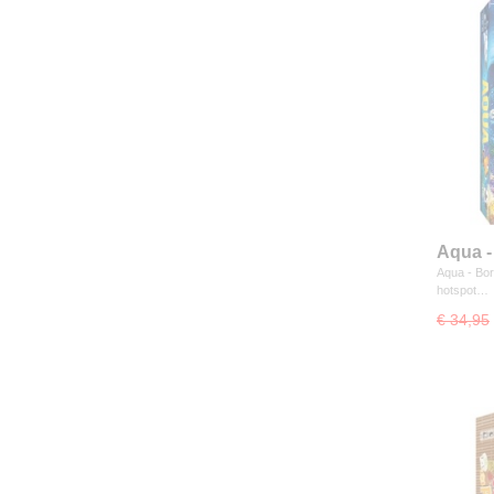
Aqua -
Aqua - Bor
hotspot…
€ 34,95