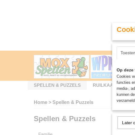
Cooki
Toeste
Op deze 
Cookies wo
functies e
SPELLEN & PUZZELS
RUILKAARTEN
media-, ad
kunnen dez
verzameld 
Home
>
Spellen & Puzzels
Spellen & Puzzels
Bordsp
Later 
Familie
Sorteer