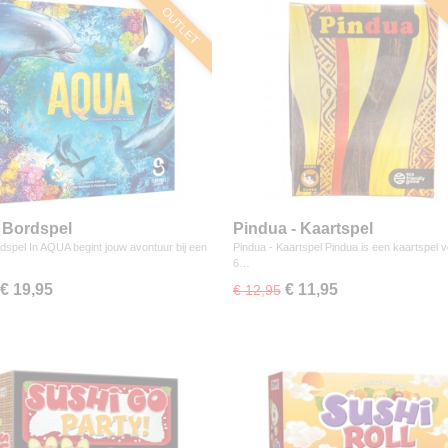
OUTLET
 Bordspel
Pindua - Kaartspel
dspel In AQUA begint jouw avontuur bij een
Pindua - Kaartspel Pindua is een kaartspel v
6…
€ 19,95
€ 11,95
€ 12,95