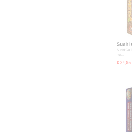
Sushi 
Sushi Go P
het…
€ 24,95