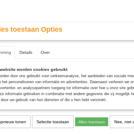
es toestaan Opties
mming
Details
Over
Contact & Openingstijden
FAQ / Veel gestelde vragen
website worden cookies gebruikt
rden door ons gebruikt voor verkeersanalyse, het aanbieden van sociale med
n het personaliseren van informatie en advertenties. Daarnaast verlenen we o
MINIATURE GAMING
ROLE PLAYING GAMES
AGE
vertentie- en analysepartners toegang tot informatie over hoe u onze site gebru
e informatie gebruiken in combinatie met andere gegevens die zij mogelijk 
door uw gebruik van hun diensten of die u hen hebt verstrekt.
ellen
opnieuw tonen
Selectie toestaan
Alles toestaan
Nee, niet 
1
2
 op: