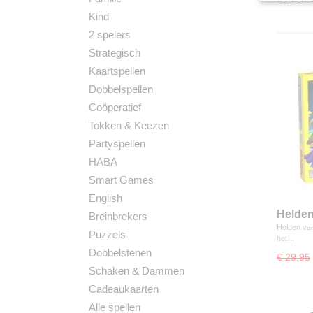
Kind
2 spelers
Strategisch
Kaartspellen
Dobbelspellen
Coöperatief
Tokken & Keezen
Partyspellen
HABA
Smart Games
English
Helden
Breinbrekers
Bords
Helden van
Puzzels
het…
Dobbelstenen
€ 29,95
Schaken & Dammen
Cadeaukaarten
Alle spellen