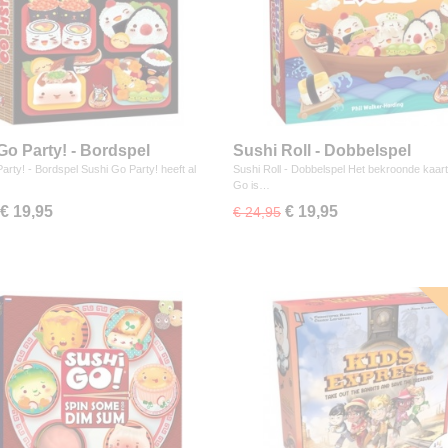
Go Party! - Bordspel
Sushi Roll - Dobbelspel
arty! - Bordspel Sushi Go Party! heeft al
Sushi Roll - Dobbelspel Het bekroonde kaart
Go is…
€ 19,95
€ 19,95
€ 24,95