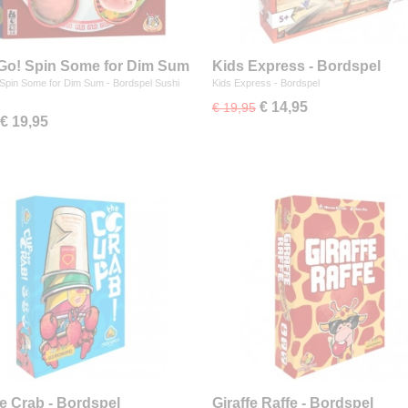
Go! Spin Some for Dim Sum
Kids Express - Bordspel
spel
Spin Some for Dim Sum - Bordspel Sushi
Kids Express - Bordspel
…
€ 14,95
€ 19,95
€ 19,95
e Crab - Bordspel
Giraffe Raffe - Bordspel