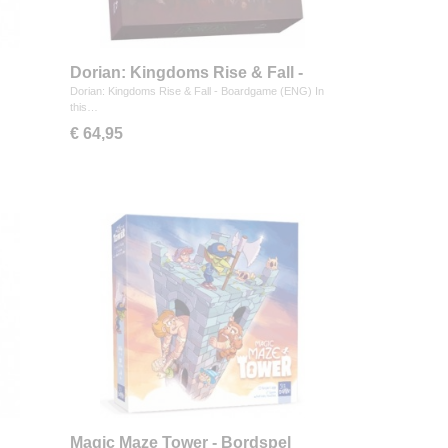
Dorian: Kingdoms Rise & Fall -
Boardgame (ENG)
Dorian: Kingdoms Rise & Fall - Boardgame (ENG) In
this…
€ 64,95
Magic Maze Tower - Bordspel