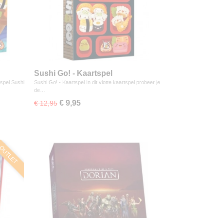
Sushi Go! - Kaartspel
spel Sushi
Sushi Go! - Kaartspel In dit vlotte kaartspel probeer je
de…
€ 9,95
€ 12,95
OUTLET