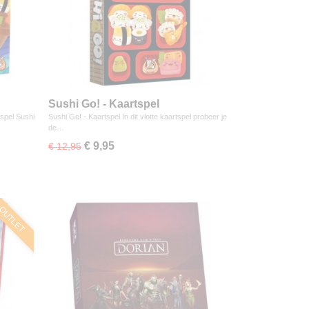
Sushi Go! - Kaartspel
spel Sushi
Sushi Go! - Kaartspel In dit vlotte kaartspel probeer je
de…
€ 9,95
€ 12,95
OUTLET