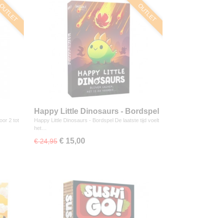
OUTLET
OUTLET
Happy Little Dinosaurs - Bordspel
oor 2 tot
Happy Little Dinosaurs - Bordspel De laatste tijd voelt
het…
€ 15,00
€ 24,95