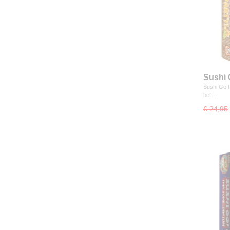
Sushi 
Sushi Go P
het…
€ 24,95