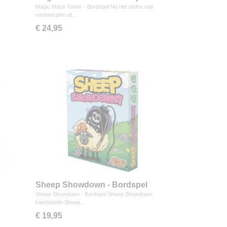
Magic Maze Tower - Bordspel Na het stelen van
voorwerpen uit…
€ 24,95
Sheep Showdown - Bordspel
Sheep Showdown - Bordspel Sheep Showdown
kaartspelIn Sheep…
€ 19,95