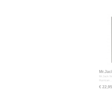
Mr.Jac
Mr.Jack N
Hurrican
€ 22,9