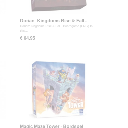
Dorian: Kingdoms Rise & Fall -
Boardgame (ENG)
Dorian: Kingdoms Rise & Fall - Boardgame (ENG) In
this…
€ 64,95
Magic Maze Tower - Bordspel