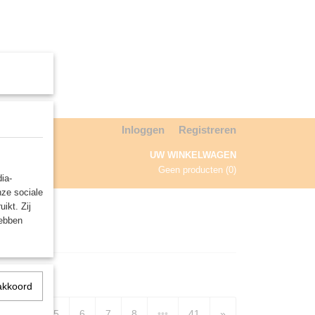
Inloggen
Registreren
UW WINKELWAGEN
Geen producten
(0)
ia-
nze sociale
NDA
ikt. Zij
hebben
akkoord
3
4
5
6
7
8
•••
41
»