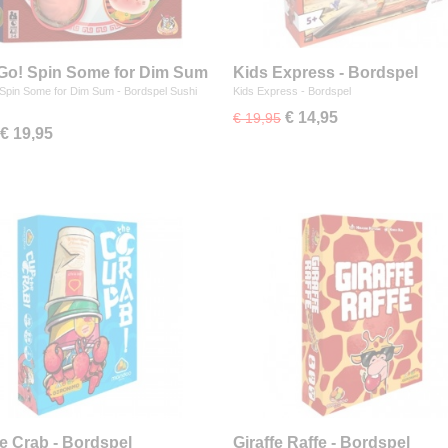
Go! Spin Some for Dim Sum
Kids Express - Bordspel
spel
Spin Some for Dim Sum - Bordspel Sushi
Kids Express - Bordspel
…
€ 14,95
€ 19,95
€ 19,95
e Crab - Bordspel
Giraffe Raffe - Bordspel