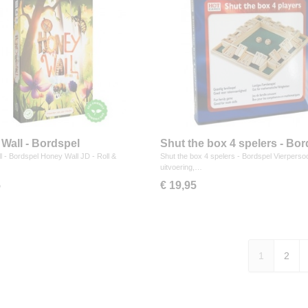
Wall - Bordspel
Shut the box 4 spelers - Bor
 - Bordspel Honey Wall JD - Roll &
Shut the box 4 spelers - Bordspel Vierperso
uitvoering,…
5
€ 19,95
1
2