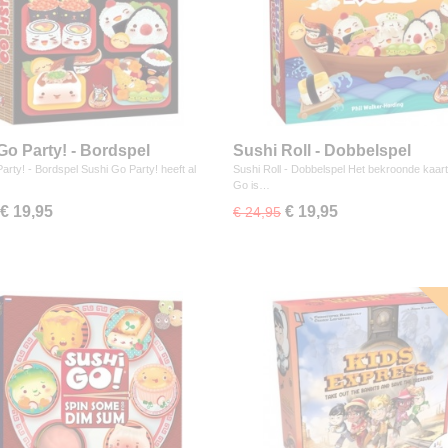
Go Party! - Bordspel
Sushi Roll - Dobbelspel
arty! - Bordspel Sushi Go Party! heeft al
Sushi Roll - Dobbelspel Het bekroonde kaart
Go is…
€ 19,95
€ 19,95
€ 24,95