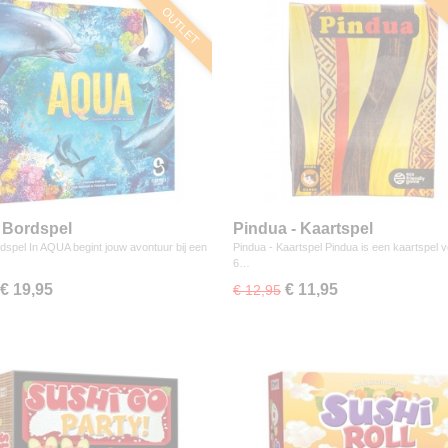
OUTLET
 Bordspel
Pindua - Kaartspel
dspel In AQUA begint jouw avontuur bij een
Pindua - Kaartspel Pindua is een kaartspel v
6…
€ 19,95
€ 11,95
€ 12,95