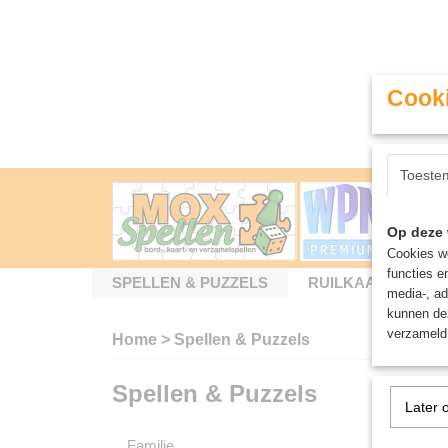
Cooki
Toeste
Op deze 
Cookies wo
functies e
SPELLEN & PUZZELS
RUILKAARTEN
media-, ad
kunnen dez
verzameld 
Home
>
Spellen & Puzzels
Spellen & Puzzels
Bordsp
Later 
Familie
Sorteer