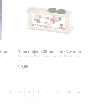
dspel
Damschijven 35mm blank/zwart in
kist
ons
Damschijven 35mm blank/zwart in kist Damschijven
hout…
€ 9,95
3
4
5
6
7
8
•••
41
»