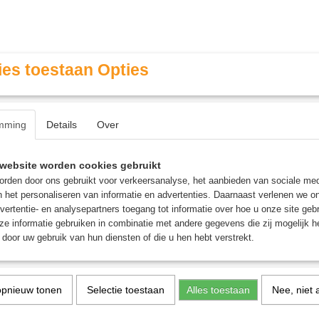
es toestaan Opties
mming
Details
Over
Contact & Openingstijden
FAQ / Veel gestelde vragen
website worden cookies gebruikt
rden door ons gebruikt voor verkeersanalyse, het aanbieden van sociale med
n het personaliseren van informatie en advertenties. Daarnaast verlenen we o
MINIATURE GAMING
ROLE PLAYING GAMES
AGE
vertentie- en analysepartners toegang tot informatie over hoe u onze site gebru
e informatie gebruiken in combinatie met andere gegevens die zij mogelijk 
door uw gebruik van hun diensten of die u hen hebt verstrekt.
ellen
opnieuw tonen
Selectie toestaan
Alles toestaan
Nee, niet 
1
2
 op: