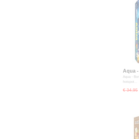
Aqua -
Aqua - Bor
hotspot…
€ 34,95