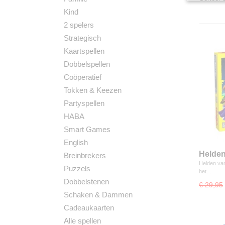
Kind
2 spelers
Strategisch
Kaartspellen
Dobbelspellen
Coöperatief
Tokken & Keezen
Partyspellen
HABA
Smart Games
English
Helden
Breinbrekers
Bords
Helden van
Puzzels
het…
Dobbelstenen
€ 29,95
Schaken & Dammen
Cadeaukaarten
Alle spellen