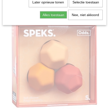
Home
>
Spellen & Puzzels
>
Odds: Planes - Fidget
Later opnieuw tonen
Selectie toestaan
Bordspellen
Alles toestaan
Nee, niet akkoord