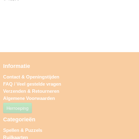
Informatie
Contact & Openingstijden
FAQ / Veel gestelde vragen
Verzenden & Retourneren
Algemene Voorwaarden
Herroeping
Categorieën
Spellen & Puzzels
Ruilkaarten