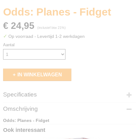
Odds: Planes - Fidget
€ 24,95
(inclusief btw 21%)
✓
Op voorraad
- Levertijd 1-2 werkdagen
Aantal
IN WINKELWAGEN
Specificaties
EAN code
Omschrijving
850073566312
Odds: Planes - Fidget
Ook interessant