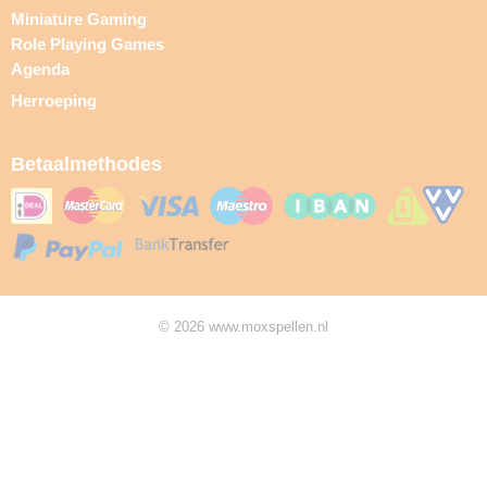
Miniature Gaming
Role Playing Games
Agenda
Herroeping
Betaalmethodes
© 2026 www.moxspellen.nl