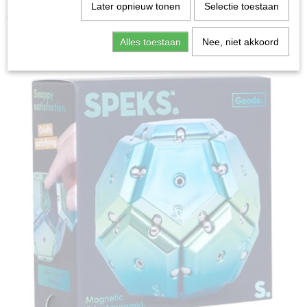
Home
>
Spellen & Puzzels
>
Geode Chrome Sphere
Later opnieuw tonen
Selectie toestaan
Gamma - Fidget
Alles toestaan
Nee, niet akkoord
Bordspellen