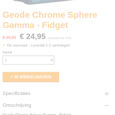
Geode Chrome Sphere
Gamma - Fidget
€ 24,95
€ 29,95
(inclusief btw 21%)
✓
Op voorraad
- Levertijd 1-2 werkdagen
Aantal
IN WINKELWAGEN
Specificaties
EAN code
Omschrijving
850063343947
Geode Chrome Sphere Gamma - Fidget