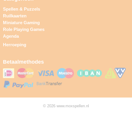
Spellen & Puzzels
Ruilkaarten
Miniature Gaming
Role Playing Games
Agenda
Herroeping
Betaalmethodes
© 2026 www.moxspellen.nl