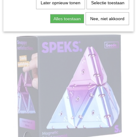
Home
>
Spellen & Puzzels
>
Geode Chrome Pyramid:
Later opnieuw tonen
Selectie toestaan
Nova - Fidget
Alles toestaan
Nee, niet akkoord
Bordspellen