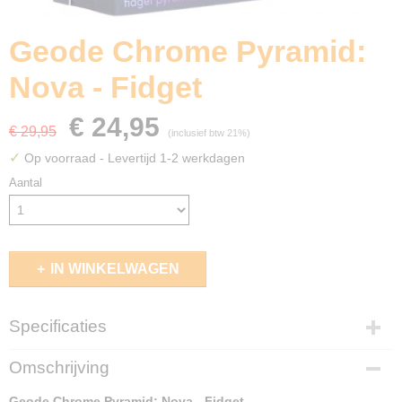
Geode Chrome Pyramid:
Nova - Fidget
€ 24,95
€ 29,95
(inclusief btw 21%)
✓
Op voorraad
- Levertijd 1-2 werkdagen
Aantal
IN WINKELWAGEN
Specificaties
EAN code
Omschrijving
850073566008
Geode Chrome Pyramid: Nova - Fidget