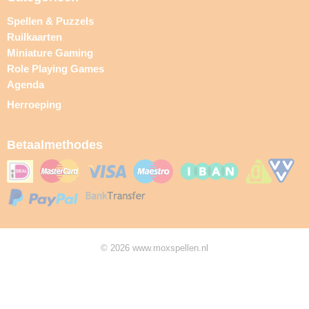
Spellen & Puzzels
Ruilkaarten
Miniature Gaming
Role Playing Games
Agenda
Herroeping
Betaalmethodes
© 2026 www.moxspellen.nl