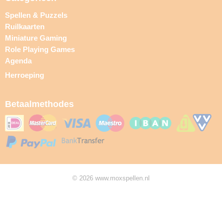
Spellen & Puzzels
Ruilkaarten
Miniature Gaming
Role Playing Games
Agenda
Herroeping
Betaalmethodes
© 2026 www.moxspellen.nl