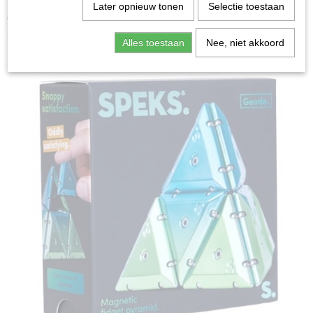
Home
>
Spellen & Puzzels
>
Geode Chrome Pyramid:
Later opnieuw tonen
Selectie toestaan
Gamma - Fidget
Alles toestaan
Nee, niet akkoord
Bordspellen