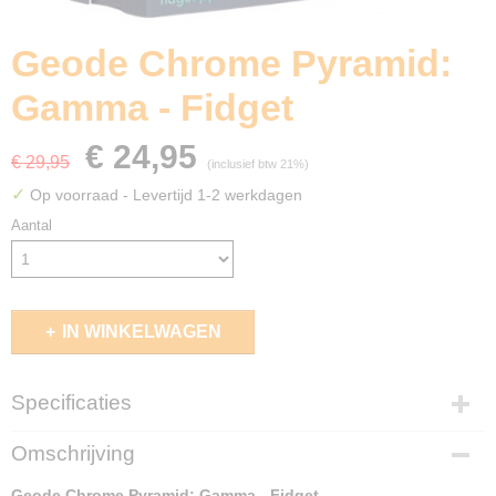
Geode Chrome Pyramid:
Gamma - Fidget
€ 24,95
€ 29,95
(inclusief btw 21%)
✓
Op voorraad
- Levertijd 1-2 werkdagen
Aantal
IN WINKELWAGEN
Specificaties
EAN code
Omschrijving
850063343985
Geode Chrome Pyramid: Gamma - Fidget