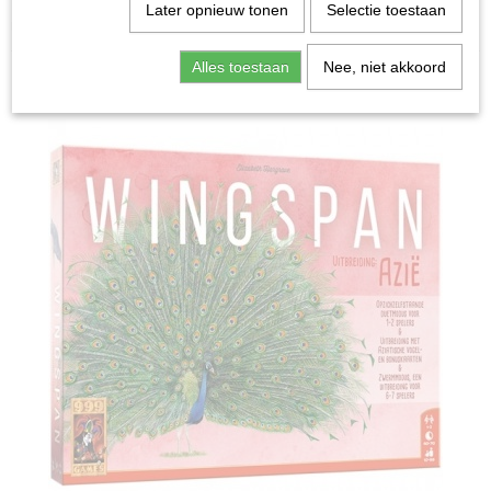
Home
>
Spellen & Puzzels
>
Wingspan: Azië -
Later opnieuw tonen
Selectie toestaan
Uitbreiding
Alles toestaan
Nee, niet akkoord
Bordspellen