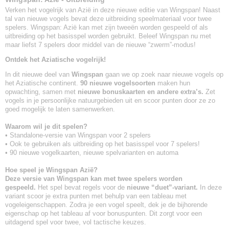
Verken het vogelrijk van Azië in deze nieuwe editie van Wingspan! Naast
tal van nieuwe vogels bevat deze uitbreiding speelmateriaal voor twee
spelers. Wingspan: Azië kan met zijn tweeën worden gespeeld of als
uitbreiding op het basisspel worden gebruikt. Beleef Wingspan nu met
maar liefst 7 spelers door middel van de nieuwe “zwerm”-modus!
Ontdek het Aziatische vogelrijk!
In dit nieuwe deel van
Wingspan
gaan we op zoek naar nieuwe vogels op
het Aziatische continent.
90 nieuwe vogelsoorten
maken hun
opwachting, samen met
nieuwe bonuskaarten en andere extra’s.
Zet
vogels in je persoonlijke natuurgebieden uit en scoor punten door ze zo
goed mogelijk te laten samenwerken.
Waarom wil je dit spelen?
• Standalone-versie van Wingspan voor 2 spelers
• Ook te gebruiken als uitbreiding op het basisspel voor 7 spelers!
• 90 nieuwe vogelkaarten, nieuwe spelvarianten en automa
Hoe speel je Wingspan Azië?
Deze versie van Wingspan kan met twee spelers worden
gespeeld.
Het spel bevat regels voor de
nieuwe “duet”-variant.
In deze
variant scoor je extra punten met behulp van een tableau met
vogeleigenschappen. Zodra je een vogel speelt, dek je de bijhorende
eigenschap op het tableau af voor bonuspunten. Dit zorgt voor een
uitdagend spel voor twee, vol tactische keuzes.