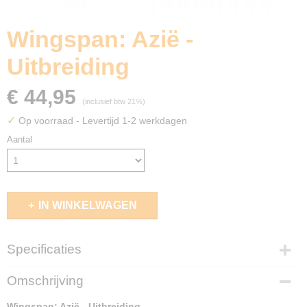
Wingspan: Azië -
Uitbreiding
€ 44,95
(inclusief btw 21%)
✓
Op voorraad
- Levertijd 1-2 werkdagen
Aantal
IN WINKELWAGEN
Specificaties
EAN code
Omschrijving
8720289474423
Wingspan: Azië - Uitbreiding