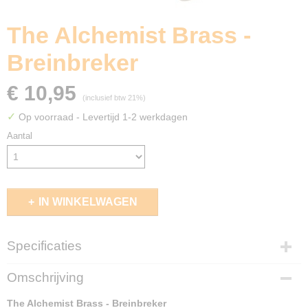
The Alchemist Brass -
Breinbreker
€ 10,95
(inclusief btw 21%)
✓
Op voorraad
- Levertijd 1-2 werkdagen
Aantal
IN WINKELWAGEN
Specificaties
EAN code
Omschrijving
8717278852072
The Alchemist Brass - Breinbreker