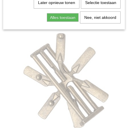
Home
>
Spellen & Puzzels
>
The Alchemist Brass -
Later opnieuw tonen
Selectie toestaan
Breinbreker
Alles toestaan
Nee, niet akkoord
Bordspellen