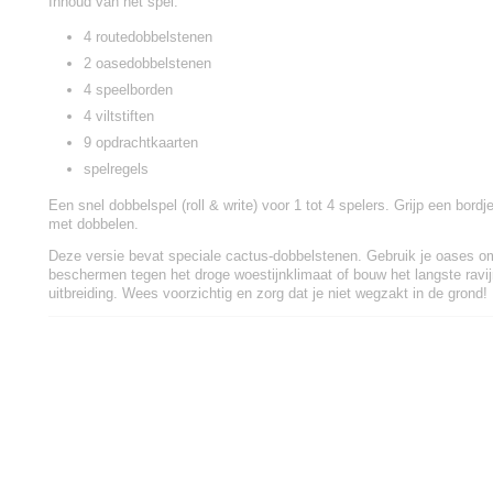
Inhoud van het spel:
4 routedobbelstenen
2 oasedobbelstenen
4 speelborden
4 viltstiften
9 opdrachtkaarten
spelregels
Een snel dobbelspel (roll & write) voor 1 tot 4 spelers. Grijp een bord
met dobbelen.
Deze versie bevat speciale cactus-dobbelstenen. Gebruik je oases o
beschermen tegen het droge woestijnklimaat of bouw het langste ravij
uitbreiding. Wees voorzichtig en zorg dat je niet wegzakt in de grond!