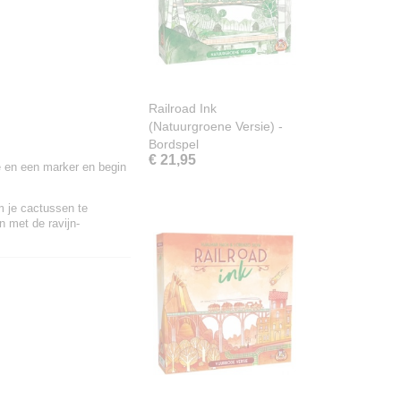
Railroad Ink
(Natuurgroene Versie) -
Bordspel
€ 21,95
je en een marker en begin
m je cactussen te
n met de ravijn-