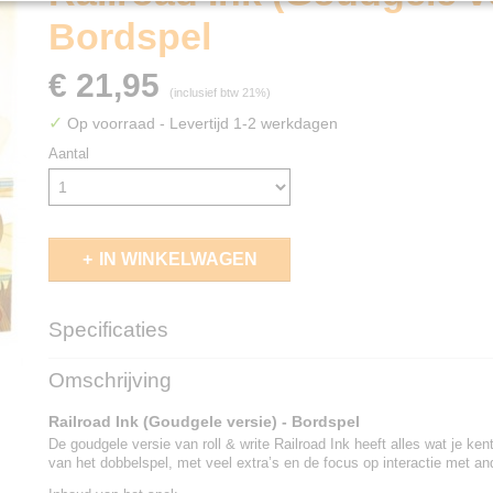
Bordspel
€ 21,95
(inclusief btw 21%)
✓
Op voorraad
- Levertijd 1-2 werkdagen
Aantal
IN WINKELWAGEN
Specificaties
EAN code
8718026304638
Omschrijving
Railroad Ink (Goudgele versie) - Bordspel
De goudgele versie van roll & write Railroad Ink heeft alles wat je ken
van het dobbelspel, met veel extra’s en de focus op interactie met an