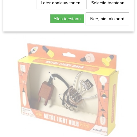
Home
>
Spellen & Puzzels
>
Metal Light Bulb -
Later opnieuw tonen
Selectie toestaan
Breinbreker
Alles toestaan
Nee, niet akkoord
Bordspellen