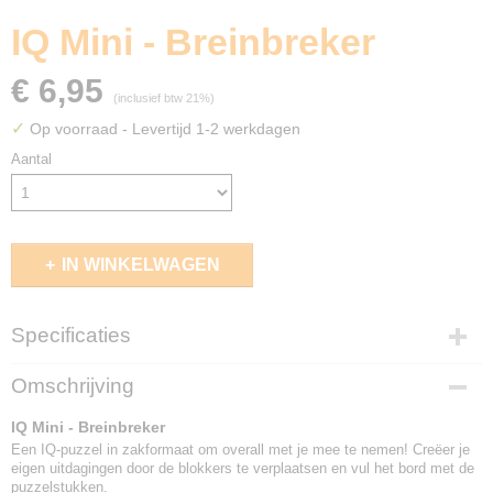
IQ Mini - Breinbreker
€ 6,95
(inclusief btw 21%)
✓
Op voorraad
- Levertijd 1-2 werkdagen
Aantal
IN WINKELWAGEN
Specificaties
EAN code
Omschrijving
5414301524489
IQ Mini - Breinbreker
Een IQ-puzzel in zakformaat om overall met je mee te nemen! Creëer je
eigen uitdagingen door de blokkers te verplaatsen en vul het bord met de
puzzelstukken.