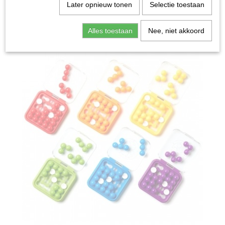
Home
>
Spellen & Puzzels
>
IQ Mini - Breinbreker
Later opnieuw tonen
Selectie toestaan
Bordspellen
Alles toestaan
Nee, niet akkoord