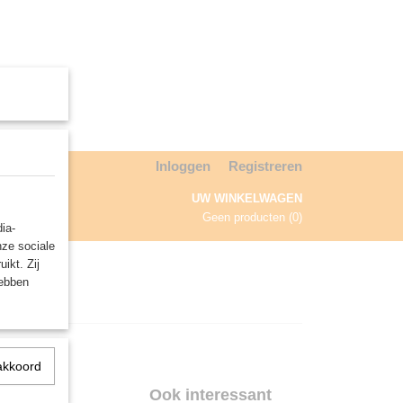
Inloggen
Registreren
UW WINKELWAGEN
Geen producten
(0)
ia-
nze sociale
NDA
ikt. Zij
hebben
akkoord
Ook interessant