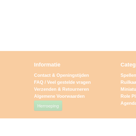
Informatie
Categ
Contact & Openingstijden
Spelle
FAQ / Veel gestelde vragen
Ruilkaa
Verzenden & Retourneren
Miniat
Algemene Voorwaarden
Role P
Agend
Herroeping