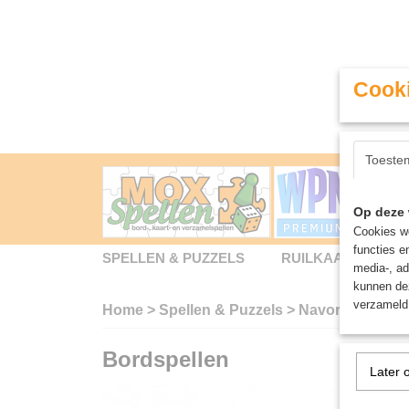
Cooki
Toeste
Op deze 
Cookies wo
functies e
SPELLEN & PUZZELS
RUILKAARTEN
media-, ad
kunnen dez
verzameld 
Home
>
Spellen & Puzzels
>
Navoria - Bords
Bordspellen
Later 