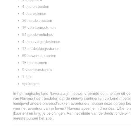
4 spelersborden
4 scorestenen
36 handelsposten
16 voorkeursstenen
54 goederenfiches
4 speelvolgordestenen
12 ontdekkingsstenen
60 bewonerskaarten
15 actiestenen
9 voorkeurstegels
1 zak
spelregels
In het magische land Navoria zijn nieuwe, vreemde continenten uit d
van Navoria heeft besloten dat de nieuwe continenten verkend moeten
handjevol andere onverschrokken avonturiers hebben deze oproep bea
voor het avontuur van je leven? Navoria speel je in 3 rondes. Elke ro
(kaarten) en krijg je beloningen. Aan het einde van de derde ronde win
meeste punten het spel.