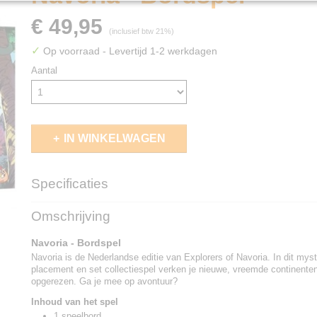
€ 49,95
(inclusief btw 21%)
✓
Op voorraad
- Levertijd 1-2 werkdagen
Aantal
IN WINKELWAGEN
Specificaties
EAN code
8718026306885
Omschrijving
Navoria - Bordspel
Navoria is de Nederlandse editie van Explorers of Navoria. In dit mys
placement en set collectiespel verken je nieuwe, vreemde continenten 
opgerezen. Ga je mee op avontuur?
Inhoud van het spel
1 speelbord