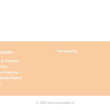
Herroeping
orieën
n & Puzzels
rten
ure Gaming
laying Games
a
© 2026 www.moxspellen.nl