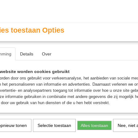
es toestaan Opties
mming
Details
Over
Contact & Openingstijden
FAQ / Veel gestelde vragen
website worden cookies gebruikt
rden door ons gebruikt voor verkeersanalyse, het aanbieden van sociale med
n het personaliseren van informatie en advertenties. Daarnaast verlenen we o
MINIATURE GAMING
ROLE PLAYING GAMES
AGE
vertentie- en analysepartners toegang tot informatie over hoe u onze site gebru
e informatie gebruiken in combinatie met andere gegevens die zij mogelijk 
door uw gebruik van hun diensten of die u hen hebt verstrekt.
pel
opnieuw tonen
Selectie toestaan
Alles toestaan
Nee, niet 
Navoria - Bordspel