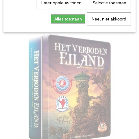
Home
>
Spellen & Puzzels
>
Het Verboden Eiland -
Later opnieuw tonen
Selectie toestaan
Bordspel
Alles toestaan
Nee, niet akkoord
Bordspellen