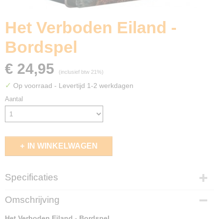
Het Verboden Eiland -
Bordspel
€ 24,95
(inclusief btw 21%)
✓
Op voorraad
- Levertijd 1-2 werkdagen
Aantal
IN WINKELWAGEN
Specificaties
EAN code
Omschrijving
8718026300388
Het Verboden Eiland - Bordspel