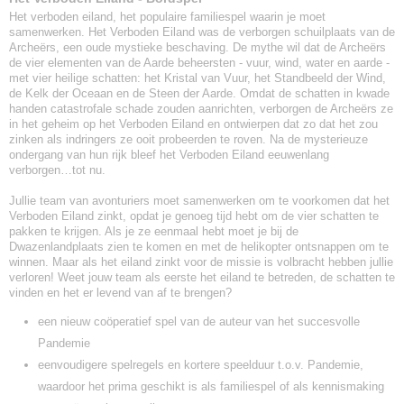
Het verboden eiland, het populaire familiespel waarin je moet
samenwerken. Het Verboden Eiland was de verborgen schuilplaats van de
Archeërs, een oude mystieke beschaving. De mythe wil dat de Archeërs
de vier elementen van de Aarde beheersten - vuur, wind, water en aarde -
met vier heilige schatten: het Kristal van Vuur, het Standbeeld der Wind,
de Kelk der Oceaan en de Steen der Aarde. Omdat de schatten in kwade
handen catastrofale schade zouden aanrichten, verborgen de Archeërs ze
in het geheim op het Verboden Eiland en ontwierpen dat zo dat het zou
zinken als indringers ze ooit probeerden te roven. Na de mysterieuze
ondergang van hun rijk bleef het Verboden Eiland eeuwenlang
verborgen…tot nu.
Jullie team van avonturiers moet samenwerken om te voorkomen dat het
Verboden Eiland zinkt, opdat je genoeg tijd hebt om de vier schatten te
pakken te krijgen. Als je ze eenmaal hebt moet je bij de
Dwazenlandplaats zien te komen en met de helikopter ontsnappen om te
winnen. Maar als het eiland zinkt voor de missie is volbracht hebben jullie
verloren! Weet jouw team als eerste het eiland te betreden, de schatten te
vinden en het er levend van af te brengen?
een nieuw coöperatief spel van de auteur van het succesvolle
Pandemie
eenvoudigere spelregels en kortere speelduur t.o.v. Pandemie,
waardoor het prima geschikt is als familiespel of als kennismaking