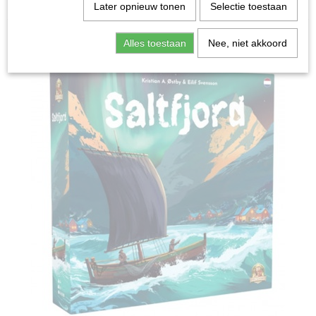
Home
>
Spellen & Puzzels
>
Saltfjord - Bordspel
Later opnieuw tonen
Selectie toestaan
Bordspellen
Alles toestaan
Nee, niet akkoord