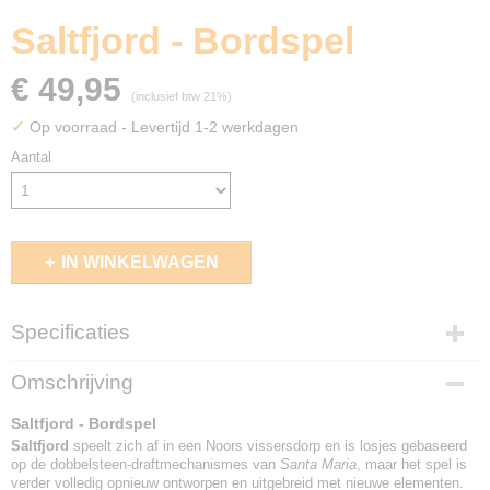
Saltfjord - Bordspel
€ 49,95
(inclusief btw 21%)
✓
Op voorraad
- Levertijd 1-2 werkdagen
Aantal
IN WINKELWAGEN
Specificaties
EAN code
Omschrijving
6150926172146
Saltfjord - Bordspel
Saltfjord
speelt zich af in een Noors vissersdorp en is losjes gebaseerd
op de dobbelsteen-draftmechanismes van
Santa Maria
, maar het spel is
verder volledig opnieuw ontworpen en uitgebreid met nieuwe elementen.