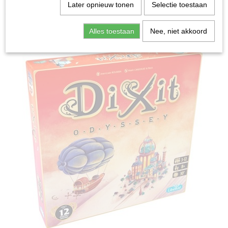
Home
>
Spellen & Puzzels
>
Dixit: Odyssey - Uitbreiding
Later opnieuw tonen
Selectie toestaan
Bordspellen
Alles toestaan
Nee, niet akkoord