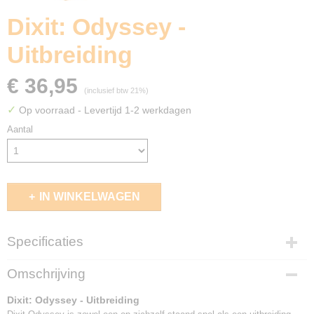
Dixit: Odyssey -
Uitbreiding
€ 36,95
(inclusief btw 21%)
✓
Op voorraad
- Levertijd 1-2 werkdagen
Aantal
IN WINKELWAGEN
Specificaties
EAN code
Omschrijving
3558380120247
Dixit: Odyssey - Uitbreiding