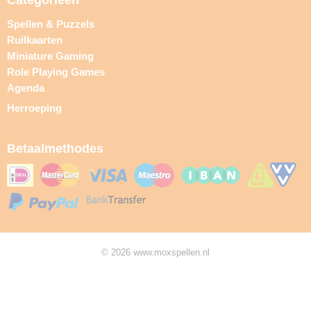
Categorieën
Spellen & Puzzels
Ruilkaarten
Miniature Gaming
Role Playing Games
Agenda
Herroeping
Betaalmethodes
© 2026 www.moxspellen.nl