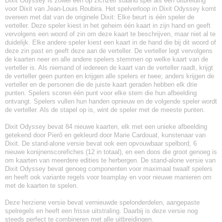
Dixit Odyssey is zowel een op zichzelf staand spel als een uitbreiding
voor Dixit van Jean-Louis Roubira. Het spelverloop in Dixit Odyssey komt
overeen met dat van de originele Dixit: Elke beurt is één speler de
verteller. Deze speler kiest in het geheim één kaart in zijn hand en geeft
vervolgens een woord of zin om deze kaart te beschrijven, maar niet al te
duidelijk. Elke andere speler kiest een kaart in de hand die bij dit woord of
deze zin past en geeft deze aan de verteller. De verteller legt vervolgens
de kaarten neer en alle andere spelers stemmen op welke kaart van de
verteller is. Als niemand of iedereen de kaart van de verteller raadt, krijgt
de verteller geen punten en krijgen alle spelers er twee; anders krijgen de
verteller en de personen die de juiste kaart geraden hebben elk drie
punten. Spelers scoren één punt voor elke stem die hun afbeelding
ontvangt. Spelers vullen hun handen opnieuw en de volgende speler wordt
de verteller. Als de stapel op is, wint de speler met de meeste punten.
Dixit Odyssey bevat 84 nieuwe kaarten, elk met een unieke afbeelding
getekend door Pierô en gekleurd door Marie Cardouat, kunstenaar van
Dixit. De stand-alone versie bevat ook een opvouwbaar spelbord, 6
nieuwe konijnenscorefiches (12 in totaal), en een doos die groot genoeg is
om kaarten van meerdere edities te herbergen. De stand-alone versie van
Dixit Odyssey bevat genoeg componenten voor maximaal twaalf spelers
en heeft ook variante regels voor teamplay en voor nieuwe manieren om
met de kaarten te spelen.
Deze herziene versie bevat vernieuwde spelonderdelen, aangepaste
spelregels en heeft een frisse uitstraling. Daarbij is deze versie nog
steeds perfect te combineren met alle uitbreidingen.