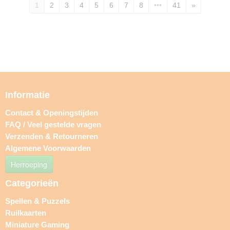
1
2
3
4
5
6
7
8
•••
41
»
Informatie
Contact & Openingstijden
FAQ / Veel gestelde vragen
Verzenden & Retourneren
Algemene Voorwaarden
Herroeping
Categorieën
Spellen & Puzzels
Ruilkaarten
Miniature Gaming