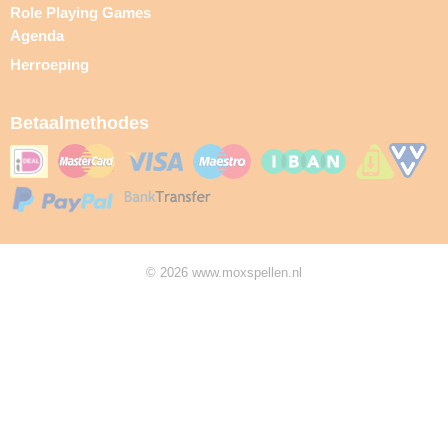
Role Playing Games
Agenda
Herroeping
Betaalmethodes
© 2026 www.moxspellen.nl