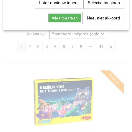
Home
>
Spellen & Puzzels
Later opnieuw tonen
Selectie toestaan
Alles toestaan
Nee, niet akkoord
Bordspellen
Sorteer op:
1
2
3
4
5
6
7
8
•••
41
»
OUTLET