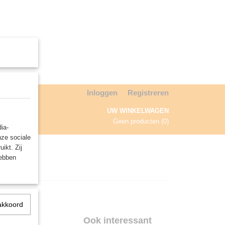
Inloggen
Registreren
UW WINKELWAGEN
Geen producten
(0)
ia-
nze sociale
NDA
ikt. Zij
hebben
akkoord
pel
Ook interessant