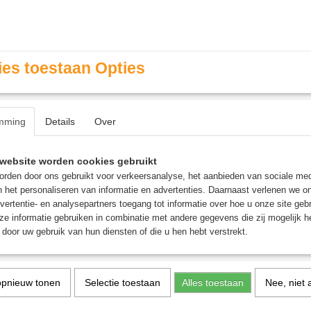
es toestaan Opties
mming
Details
Over
Contact & Openingstijden
FAQ / Veel gestelde vragen
website worden cookies gebruikt
rden door ons gebruikt voor verkeersanalyse, het aanbieden van sociale med
n het personaliseren van informatie en advertenties. Daarnaast verlenen we o
MINIATURE GAMING
ROLE PLAYING GAMES
AGE
vertentie- en analysepartners toegang tot informatie over hoe u onze site gebru
e informatie gebruiken in combinatie met andere gegevens die zij mogelijk 
door uw gebruik van hun diensten of die u hen hebt verstrekt.
x - Bordspel
opnieuw tonen
Selectie toestaan
Alles toestaan
Nee, niet 
Celestia Big Box - Bords