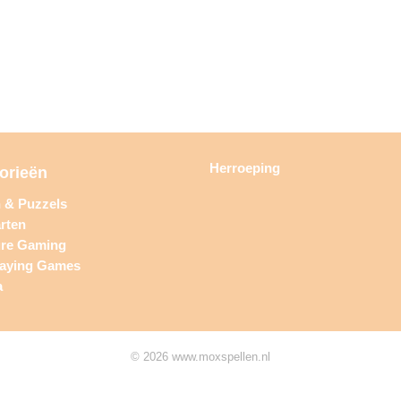
Herroeping
orieën
n & Puzzels
rten
ure Gaming
laying Games
a
© 2026 www.moxspellen.nl