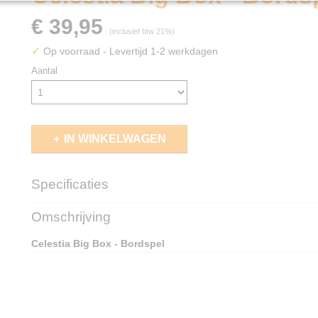
€ 39,95
(inclusief btw 21%)
✓
Op voorraad
- Levertijd 1-2 werkdagen
Aantal
IN WINKELWAGEN
Specificaties
EAN code
5430003300336
Omschrijving
Celestia Big Box - Bordspel