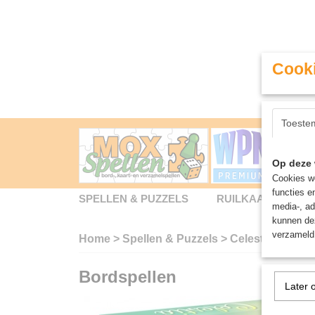
Cooki
Toeste
Op deze 
Cookies wo
functies e
SPELLEN & PUZZELS
RUILKAARTEN
media-, ad
kunnen dez
verzameld 
Home
>
Spellen & Puzzels
>
Celestia Big Bo
Bordspellen
Later 