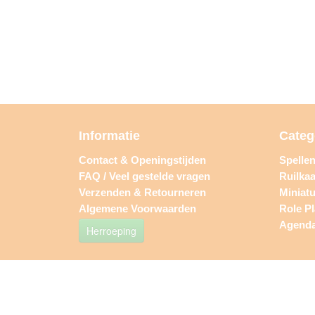
Informatie
Categ
Contact & Openingstijden
Spelle
FAQ / Veel gestelde vragen
Ruilkaa
Verzenden & Retourneren
Miniat
Algemene Voorwaarden
Role P
Agend
Herroeping