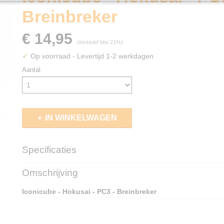
Breinbreker
€ 14,95
(inclusief btw 21%)
✓
Op voorraad
- Levertijd 1-2 werkdagen
Aantal
IN WINKELWAGEN
Specificaties
EAN code
3770012341121
Omschrijving
Iconicube - Hokusai - PC3 - Breinbreker