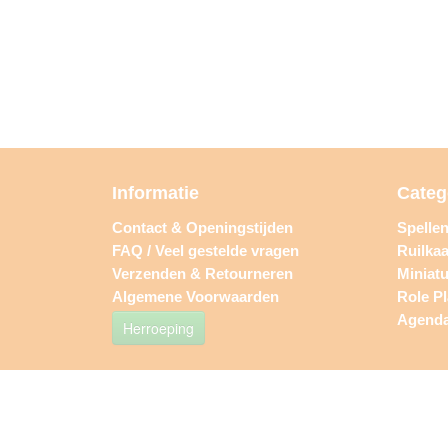
Informatie
Categ
Contact & Openingstijden
Spelle
FAQ / Veel gestelde vragen
Ruilkaa
Verzenden & Retourneren
Miniat
Algemene Voorwaarden
Role P
Agend
Herroeping