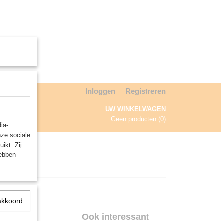
Inloggen
Registreren
UW WINKELWAGEN
Geen producten
(0)
ia-
nze sociale
NDA
ikt. Zij
hebben
akkoord
3 -
Ook interessant