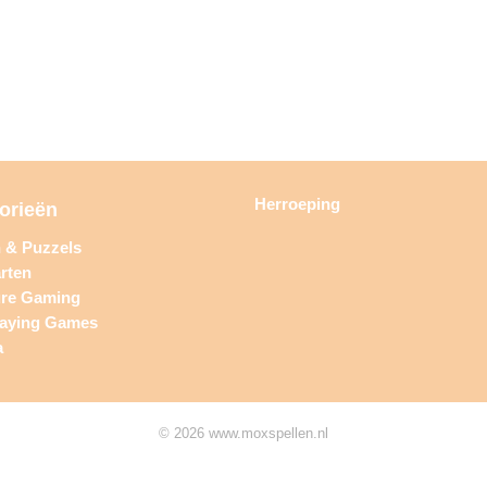
Herroeping
orieën
n & Puzzels
rten
ure Gaming
laying Games
a
© 2026 www.moxspellen.nl