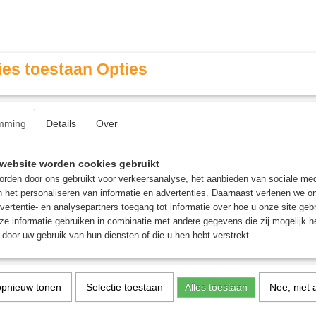
es toestaan Opties
mming
Details
Over
Contact & Openingstijden
FAQ / Veel gestelde vragen
website worden cookies gebruikt
rden door ons gebruikt voor verkeersanalyse, het aanbieden van sociale med
n het personaliseren van informatie en advertenties. Daarnaast verlenen we o
MINIATURE GAMING
ROLE PLAYING GAMES
AGE
vertentie- en analysepartners toegang tot informatie over hoe u onze site gebru
e informatie gebruiken in combinatie met andere gegevens die zij mogelijk 
door uw gebruik van hun diensten of die u hen hebt verstrekt.
usai - PC3 - Breinbreker
opnieuw tonen
Selectie toestaan
Alles toestaan
Nee, niet 
Iconicube - Hokusai - PC