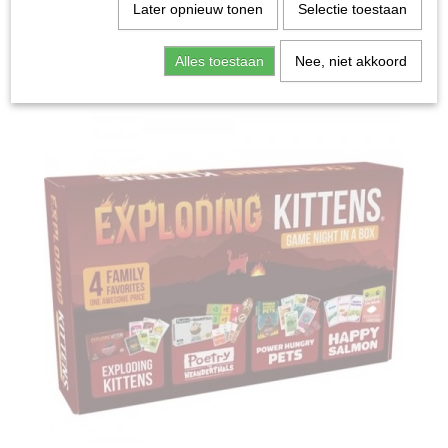
Home
>
Spellen & Puzzels
>
Exploding Kittens Game
Later opnieuw tonen
Selectie toestaan
Night in a Box - Bordspel
Alles toestaan
Nee, niet akkoord
Bordspellen