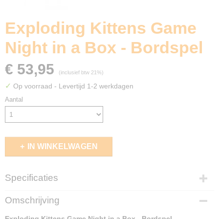
Exploding Kittens Game
Night in a Box - Bordspel
€ 53,95
(inclusief btw 21%)
✓
Op voorraad
- Levertijd 1-2 werkdagen
Aantal
IN WINKELWAGEN
Specificaties
EAN code
Omschrijving
0810171410009
Exploding Kittens Game Night in a Box - Bordspel