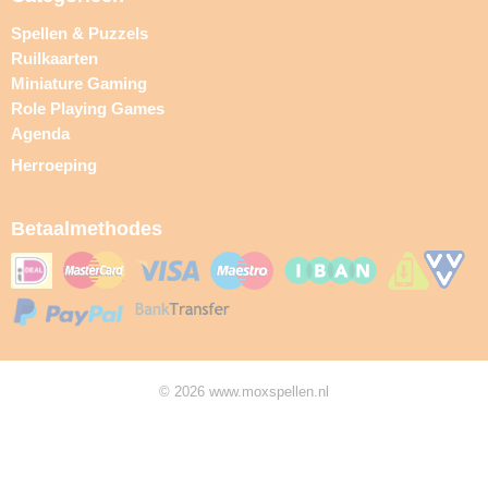
Spellen & Puzzels
Ruilkaarten
Miniature Gaming
Role Playing Games
Agenda
Herroeping
Betaalmethodes
© 2026 www.moxspellen.nl