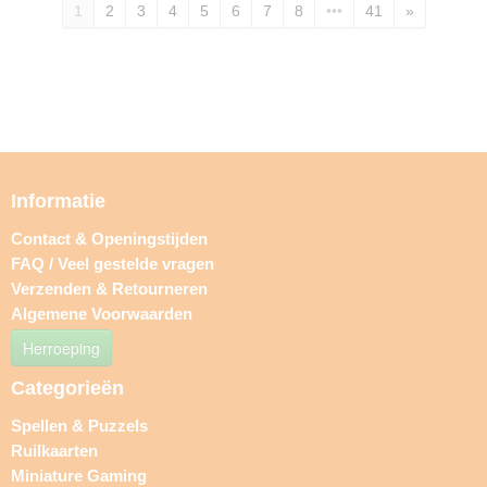
1
2
3
4
5
6
7
8
•••
41
»
Informatie
Contact & Openingstijden
FAQ / Veel gestelde vragen
Verzenden & Retourneren
Algemene Voorwaarden
Herroeping
Categorieën
Spellen & Puzzels
Ruilkaarten
Miniature Gaming