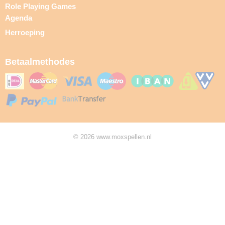
Role Playing Games
Agenda
Herroeping
Betaalmethodes
© 2026 www.moxspellen.nl