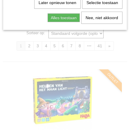
Home
>
Spellen & Puzzels
Later opnieuw tonen
Selectie toestaan
Alles toestaan
Nee, niet akkoord
Bordspellen
Sorteer op:
1
2
3
4
5
6
7
8
•••
41
»
OUTLET