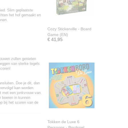
ed. Slim geplaatste
chten het hof gemaakt en
enen.
Cozy Stickerville - Board
Game (EN)
€ 41,95
ouwen zullen genieten
leggen van sterke tegels
scoren!
nsluiten. Doe je dit, dan
 vervolgd kan worden.
ht met een jonkvrouw van.
r boeren in kunnen
p bij het scoren van de
Tokken de Luxe 6
Persoons - Bordspel