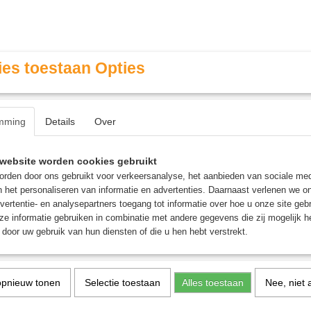
es toestaan Opties
mming
Details
Over
Contact & Openingstijden
FAQ / Veel gestelde vragen
website worden cookies gebruikt
rden door ons gebruikt voor verkeersanalyse, het aanbieden van sociale med
n het personaliseren van informatie en advertenties. Daarnaast verlenen we o
MINIATURE GAMING
ROLE PLAYING GAMES
AGE
vertentie- en analysepartners toegang tot informatie over hoe u onze site gebru
e informatie gebruiken in combinatie met andere gegevens die zij mogelijk 
door uw gebruik van hun diensten of die u hen hebt verstrekt.
rchten & Bruggen - Uitbreiding
opnieuw tonen
Selectie toestaan
Alles toestaan
Nee, niet 
Carcassonne Burchten 