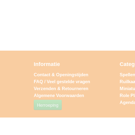
Informatie
Categ
Contact & Openingstijden
Spelle
FAQ / Veel gestelde vragen
Ruilkaa
Verzenden & Retourneren
Miniat
Algemene Voorwaarden
Role P
Agend
Herroeping