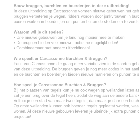
Bouw bruggen, burchten en boerderijen in deze uitbreiding!
In deze uitbreiding op Carcassonne vormen nieuwe gebouwen het gebi
bruggen verbeteren je wegen, ridders worden door jonkvrouwen in bur
boeren werken in boerderijen om punten buiten de steden om te verdi
Waarom wil je dit spelen?
• Drie nieuwe gebouwen om je land nog mooier mee te maken.
• De bruggen bieden veel nieuwe tactische mogelijkheden!
• Combineerbaar met andere uitbreidingen!
Wie speelt er Carcassonne Burchten & Bruggen?
Fans van Carcassonne die graag meer variatie zien in de soorten geb
van deze uitbreiding. De bruggen geven je nog meer opties in het aan
en de burchten en boerderijen bieden nieuwe manieren om punten te 
Hoe speel je Carcassonne Burchten & Bruggen?
Bij het plaatsen van tegels kun je nu ook wegen op weilanden laten aa
zet je een brug over de tegel heen, zodat de weg aan de andere kant
Voltooi je een stad van maar twee tegels, dan maak je daar een burc
Op grote weilanden kunnen ook boerderijtegels geplaatst worden, waa
wonen. Al deze nieuwe gebouwen leveren je uiteindelijk extra punten o
projecten!