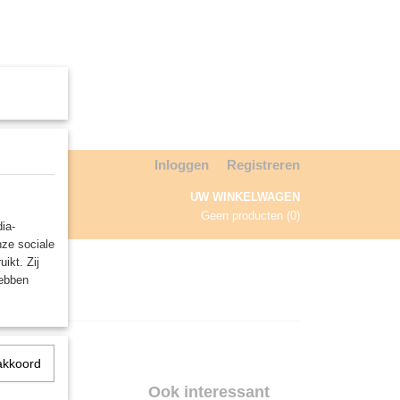
Inloggen
Registreren
UW WINKELWAGEN
Geen producten
(0)
ia-
nze sociale
NDA
ikt. Zij
hebben
akkoord
&
Ook interessant