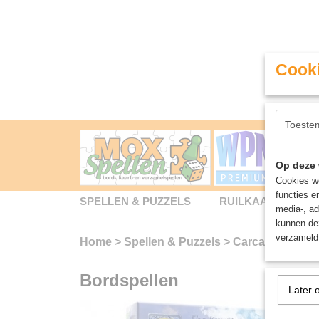
Cooki
Toeste
Op deze 
Cookies wo
functies e
SPELLEN & PUZZELS
RUILKAARTEN
media-, ad
kunnen dez
verzameld 
Home
>
Spellen & Puzzels
>
Carcassonne Bu
Bordspellen
Later 