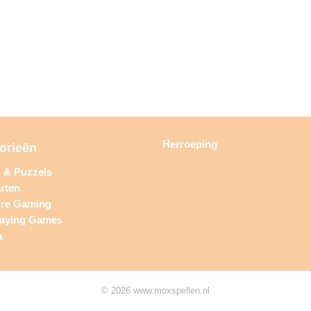
Herroeping
orieën
n & Puzzels
rten
ure Gaming
laying Games
a
© 2026 www.moxspellen.nl