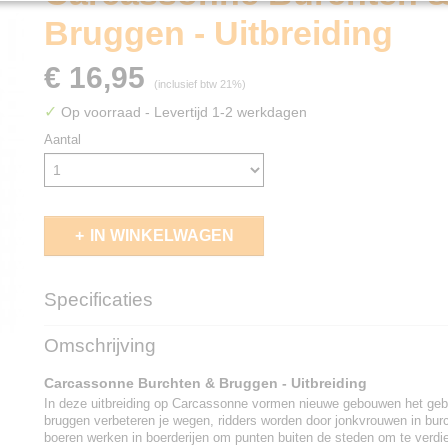
Bruggen - Uitbreiding
€ 16,95
(inclusief btw 21%)
✓
Op voorraad
- Levertijd 1-2 werkdagen
Aantal
IN WINKELWAGEN
Specificaties
EAN code
8721184282359
Omschrijving
Carcassonne Burchten & Bruggen - Uitbreiding
In deze uitbreiding op Carcassonne vormen nieuwe gebouwen het gebi
bruggen verbeteren je wegen, ridders worden door jonkvrouwen in bur
boeren werken in boerderijen om punten buiten de steden om te verdi