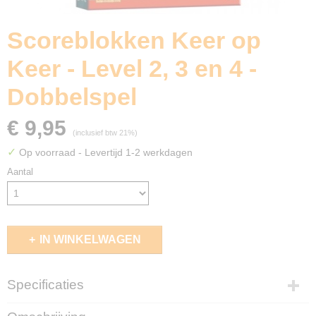
Scoreblokken Keer op
Keer - Level 2, 3 en 4 -
Dobbelspel
€ 9,95
(inclusief btw 21%)
✓
Op voorraad
- Levertijd 1-2 werkdagen
Aantal
IN WINKELWAGEN
Specificaties
EAN code