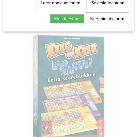
Home
>
Spellen & Puzzels
>
Scoreblokken Keer op Keer
Later opnieuw tonen
Selectie toestaan
- Level 2, 3 en 4 - Dobbelspel
Alles toestaan
Nee, niet akkoord
Bordspellen