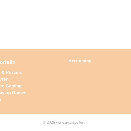
Herroeping
orieën
n & Puzzels
rten
ure Gaming
laying Games
a
© 2026 www.moxspellen.nl