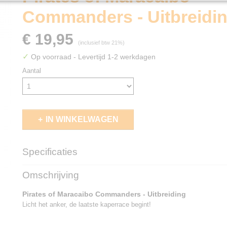
Commanders - Uitbreidi
€ 19,95
(inclusief btw 21%)
✓
Op voorraad
- Levertijd 1-2 werkdagen
Aantal
IN WINKELWAGEN
Specificaties
EAN code
5430003300237
Omschrijving
Pirates of Maracaibo Commanders - Uitbreiding
Licht het anker, de laatste kaperrace begint!