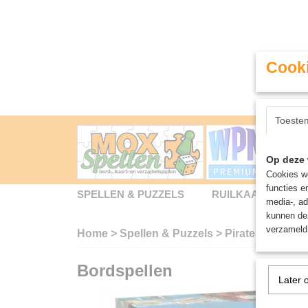
Cooki
Toeste
Op deze 
Cookies wo
functies e
SPELLEN & PUZZELS
RUILKAARTEN
media-, ad
kunnen dez
verzameld 
Home
>
Spellen & Puzzels
>
Pirates of Mara
Bordspellen
Later 