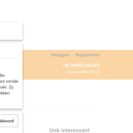
Inloggen
Registreren
UW WINKELWAGEN
Geen producten
(0)
ia-
nze sociale
NDA
ikt. Zij
hebben
akkoord
Ook interessant