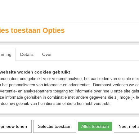
es toestaan Opties
mming
Details
Over
Contact & Openingstijden
FAQ / Veel gestelde vragen
website worden cookies gebruikt
rden door ons gebruikt voor verkeersanalyse, het aanbieden van sociale med
n het personaliseren van informatie en advertenties. Daarnaast verlenen we o
MINIATURE GAMING
ROLE PLAYING GAMES
AGE
vertentie- en analysepartners toegang tot informatie over hoe u onze site gebru
e informatie gebruiken in combinatie met andere gegevens die zij mogelijk 
door uw gebruik van hun diensten of die u hen hebt verstrekt.
caibo Commanders - Uitbreiding
opnieuw tonen
Selectie toestaan
Alles toestaan
Nee, niet 
Pirates of Maracaibo