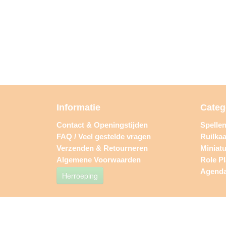
Informatie
Categ
Contact & Openingstijden
Spelle
FAQ / Veel gestelde vragen
Ruilkaa
Verzenden & Retourneren
Miniat
Algemene Voorwaarden
Role P
Agend
Herroeping