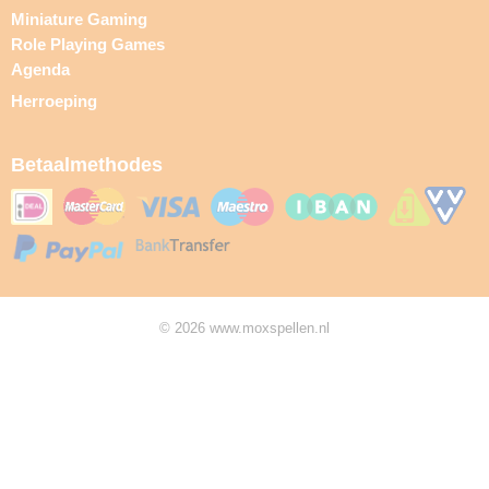
Miniature Gaming
Role Playing Games
Agenda
Herroeping
Betaalmethodes
© 2026 www.moxspellen.nl