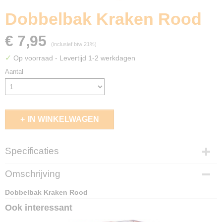
Dobbelbak Kraken Rood
€ 7,95
(inclusief btw 21%)
✓
Op voorraad
- Levertijd 1-2 werkdagen
Aantal
IN WINKELWAGEN
Specificaties
EAN code
Omschrijving
8717072058649
Dobbelbak Kraken Rood
Ook interessant