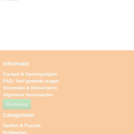
Informatie
Contact & Openingstijden
FAQ / Veel gestelde vragen
Verzenden & Retourneren
Algemene Voorwaarden
Herroeping
Categorieën
Spellen & Puzzels
Ruilkaarten