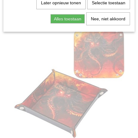
Home
>
Spellen & Puzzels
>
Dobbelbak Kraken Rood
Later opnieuw tonen
Selectie toestaan
Bordspellen
Alles toestaan
Nee, niet akkoord