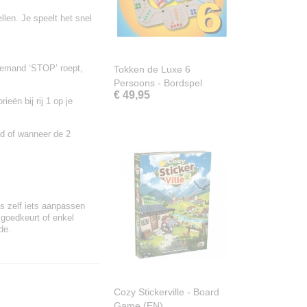
len. Je speelt het snel
 iemand ‘STOP’ roept,
Tokken de Luxe 6
Persoons - Bordspel
€ 49,95
eën bij rij 1 op je
ld of wanneer de 2
ls zelf iets aanpassen
 goedkeurt of enkel
de.
Cozy Stickerville - Board
Game (EN)