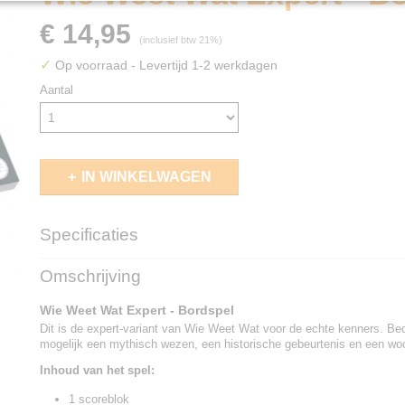
€ 14,95
(inclusief btw 21%)
✓
Op voorraad
- Levertijd 1-2 werkdagen
Aantal
IN WINKELWAGEN
Specificaties
EAN code
8718026307288
Omschrijving
Wie Weet Wat Expert - Bordspel
Dit is de expert-variant van Wie Weet Wat voor de echte kenners. Be
mogelijk een mythisch wezen, een historische gebeurtenis en een woor
Inhoud van het spel:
1 scoreblok