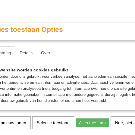
es toestaan Opties
mming
Details
Over
Contact & Openingstijden
FAQ / Veel gestelde vragen
website worden cookies gebruikt
rden door ons gebruikt voor verkeersanalyse, het aanbieden van sociale med
n het personaliseren van informatie en advertenties. Daarnaast verlenen we o
MINIATURE GAMING
ROLE PLAYING GAMES
AGE
vertentie- en analysepartners toegang tot informatie over hoe u onze site gebru
e informatie gebruiken in combinatie met andere gegevens die zij mogelijk 
door uw gebruik van hun diensten of die u hen hebt verstrekt.
pert - Bordspel
opnieuw tonen
Selectie toestaan
Alles toestaan
Nee, niet 
Wie Weet Wat Expert - B