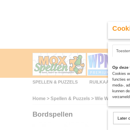
Cooki
Toeste
Op deze 
Cookies wo
functies e
SPELLEN & PUZZELS
RUILKAARTEN
media-, ad
kunnen dez
verzameld 
Home
>
Spellen & Puzzels
>
Wie Weet Wat Ex
Bordspellen
Later 