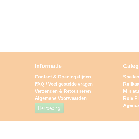
Informatie
Categ
Contact & Openingstijden
Spelle
FAQ / Veel gestelde vragen
Ruilkaa
Verzenden & Retourneren
Miniat
Algemene Voorwaarden
Role P
Agend
Herroeping