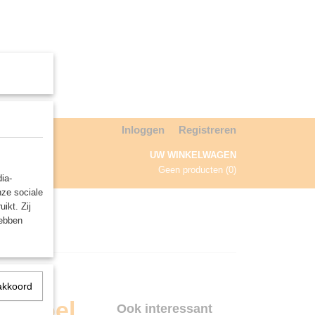
Inloggen
Registreren
UW WINKELWAGEN
Geen producten
(0)
ia-
nze sociale
NDA
ikt. Zij
hebben
akkoord
ordspel
Ook interessant