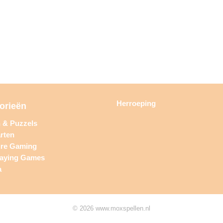
Herroeping
orieën
n & Puzzels
rten
ure Gaming
laying Games
a
© 2026 www.moxspellen.nl